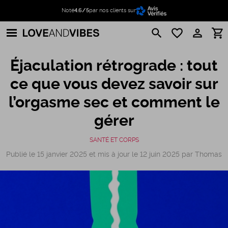
Noté
4.6/5
par nos clients sur
search
favorite_border
perm_identity
shopping_cart
Éjaculation rétrograde : tout
ce que vous devez savoir sur
l’orgasme sec et comment le
gérer
SANTÉ ET CORPS
Publié le 15 janvier 2025 et mis à jour le 12 juin 2025 par Thomas