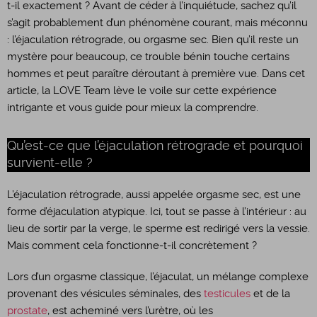
t-il exactement ? Avant de céder à l’inquiétude, sachez qu’il
s’agit probablement d’un phénomène courant, mais méconnu
: l’éjaculation rétrograde, ou orgasme sec. Bien qu’il reste un
mystère pour beaucoup, ce trouble bénin touche certains
hommes et peut paraître déroutant à première vue. Dans cet
article, la LOVE Team lève le voile sur cette expérience
intrigante et vous guide pour mieux la comprendre.
Qu’est-ce que l’éjaculation rétrograde et pourquoi
survient-elle ?
L’éjaculation rétrograde, aussi appelée orgasme sec, est une
forme d’éjaculation atypique. Ici, tout se passe à l’intérieur : au
lieu de sortir par la verge, le sperme est redirigé vers la vessie.
Mais comment cela fonctionne-t-il concrètement ?
Lors d’un orgasme classique, l’éjaculat, un mélange complexe
provenant des vésicules séminales, des
testicules
et de la
prostate
, est acheminé vers l’urètre, où les