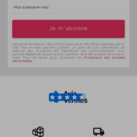
Mon adresse e-mail
Age
Je m'abonne
J'accepte de recevoir des communications et des offres spéciales par e-
mail. Nos e-mails peuvent contenir un pixel de suivi permettant de
mesurer leur ouverture afin d'améliorer nos communications. Vous
pourrez désactiver ce suivi à tout moment via le lien présent dans nos e-
mails. Pour en savoir plus, consultez nos
Protections des données
personnelles
.
4.6
/5