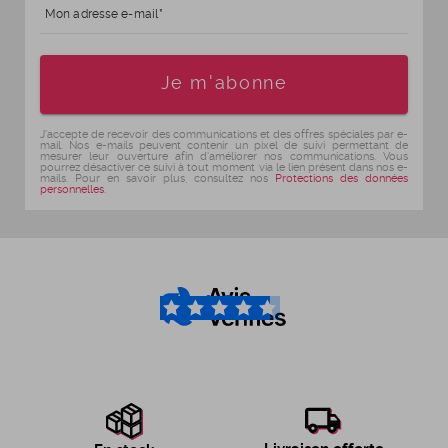
Mon adresse e-mail
Age
Je m'abonne
J'accepte de recevoir des communications et des offres spéciales par e-
mail. Nos e-mails peuvent contenir un pixel de suivi permettant de
mesurer leur ouverture afin d'améliorer nos communications. Vous
pourrez désactiver ce suivi à tout moment via le lien présent dans nos e-
mails. Pour en savoir plus, consultez nos
Protections des données
personnelles
.
4.6
/5