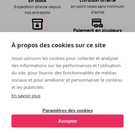
Livraison offerte
En stock
en point relais sans minimum
Expédition directe depuis
d'achat
nos entrepôts
Paiement en plusieurs
Envoi discret
fois
Colis envoyé par Family Web
À propos des cookies sur ce site
avec nos partenaires Klarna
Diffusion
et PayPal
Nous utilisons les cookies pour collecter et analyser
des informations sur les performances et l'utilisation
LOVE AND VIBES adhère
Entreprise française
du site, pour fournir des fonctionnalités de médias
à la FEVAD
Entrepôts et service client
sociaux et pour améliorer et personnaliser le contenu
près de Toulouse
et à sa charte qualité
et les publicités.
En savoir plus
Paiement 100% sécurisé
Paramètres des cookies
Accepter