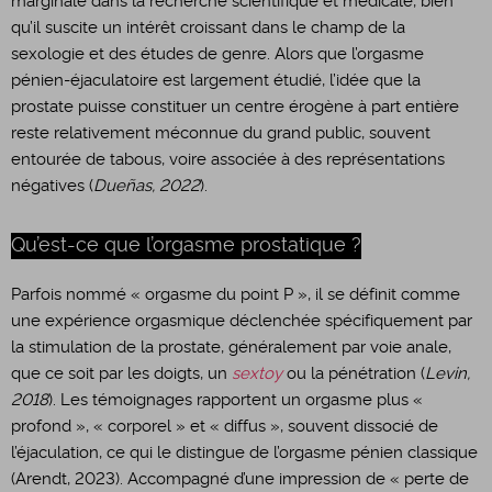
marginale dans la recherche scientifique et médicale, bien
qu’il suscite un intérêt croissant dans le champ de la
sexologie et des études de genre. Alors que l’orgasme
pénien-éjaculatoire est largement étudié, l’idée que la
prostate puisse constituer un centre érogène à part entière
reste relativement méconnue du grand public, souvent
entourée de tabous, voire associée à des représentations
négatives (
Dueñas, 2022
).
Qu’est-ce que l’orgasme prostatique ?
Parfois nommé « orgasme du point P », il se définit comme
une expérience orgasmique déclenchée spécifiquement par
la stimulation de la prostate, généralement par voie anale,
que ce soit par les doigts, un
sextoy
ou la pénétration (
Levin,
2018
). Les témoignages rapportent un orgasme plus «
profond », « corporel » et « diffus », souvent dissocié de
l’éjaculation, ce qui le distingue de l’orgasme pénien classique
(Arendt, 2023). Accompagné d’une impression de « perte de