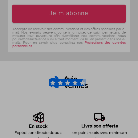
Age
Je m'abonne
J'accepte de recevoir des communications et des offres spéciales par e-
mail. Nos e-mails peuvent contenir un pixel de suivi permettant de
mesurer leur ouverture afin d'améliorer nos communications. Vous
pourrez désactiver ce suivi à tout moment via le lien présent dans nos e-
mails. Pour en savoir plus, consultez nos
Protections des données
personnelles
.
4.6
/5
Livraison offerte
En stock
en point relais sans minimum
Expédition directe depuis