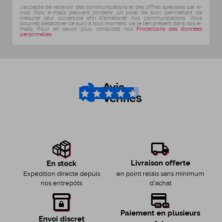
J'accepte de recevoir des communications et des offres spéciales par e-
mail. Nos e-mails peuvent contenir un pixel de suivi permettant de
mesurer leur ouverture afin d'améliorer nos communications. Vous
pourrez désactiver ce suivi à tout moment via le lien présent dans nos e-
mails. Pour en savoir plus, consultez nos
Protections des données
personnelles
.
4.6
/5
Livraison offerte
En stock
en point relais sans minimum
Expédition directe depuis
d'achat
nos entrepôts
Paiement en plusieurs
Envoi discret