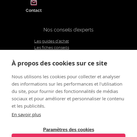
Contact
Nos conseils d’experts
Les guides d'achat
Les fiches conseils
Notre équipe d'experts
Le blog
À propos des cookies sur ce site
Charte éditoriale
Nous utilisons les cookies pour collecter et analyser
des informations sur les performances et l'utilisation
Restons connectés
du site, pour fournir des fonctionnalités de médias
sociaux et pour améliorer et personnaliser le contenu
et les publicités.
À propos de nous
CGV
Mentions légales - CGU
Politique de confidentialité
Renoncer au contrat
En savoir plus
Gestion des cookies
© 2011 - 2026 LOVE AND VIBES
Tous droits réservés
Paramètres des cookies