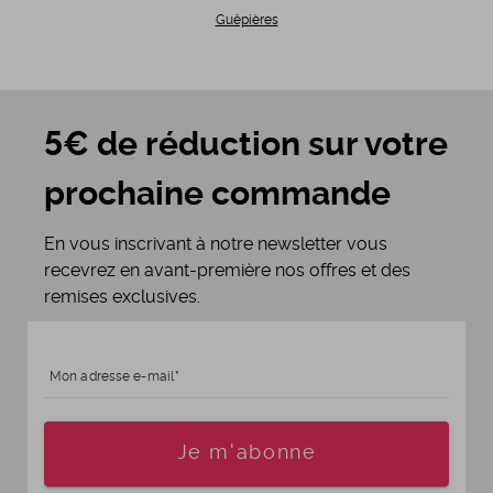
Guêpières
5€ de réduction sur votre
prochaine commande
En vous inscrivant à notre newsletter vous
recevrez en avant-première nos offres et des
remises exclusives.
Mon adresse e-mail
Age
Je m'abonne