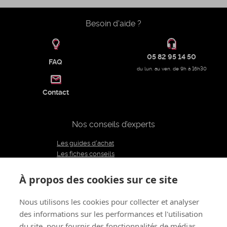
Besoin d'aide ?
05 82 95 14 50
FAQ
du lun. au ven. de 9h à 16h30
Contact
Nos conseils d’experts
Les guides d'achat
Les fiches conseils
Notre équipe d'experts
Le blog
À propos des cookies sur ce site
Charte éditoriale
Nous utilisons les cookies pour collecter et analyser
des informations sur les performances et l'utilisation
Restons connectés
du site, pour fournir des fonctionnalités de médias