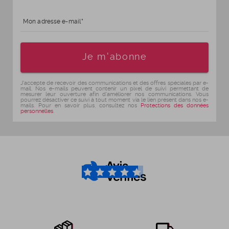
Mon adresse e-mail
Age
Je m'abonne
J'accepte de recevoir des communications et des offres spéciales par e-
mail. Nos e-mails peuvent contenir un pixel de suivi permettant de
mesurer leur ouverture afin d'améliorer nos communications. Vous
pourrez désactiver ce suivi à tout moment via le lien présent dans nos e-
mails. Pour en savoir plus, consultez nos
Protections des données
personnelles
.
4.6
/5