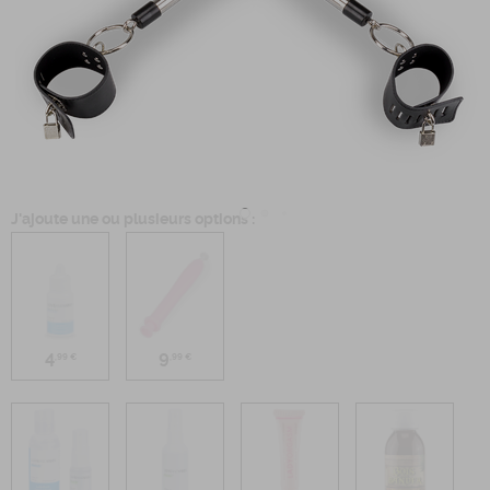
J'ajoute une ou plusieurs options :
4
9
,99 €
,99 €