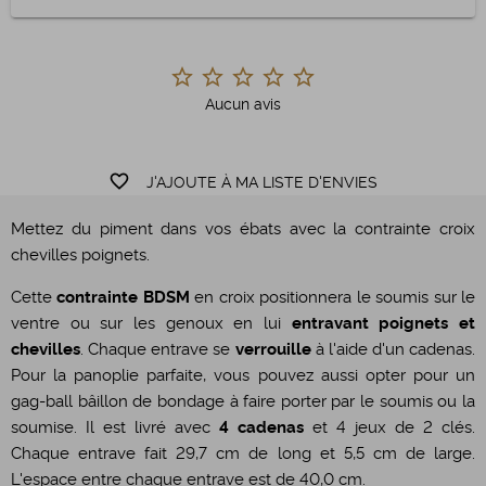
Aucun avis
favorite_border
J'AJOUTE À MA LISTE D'ENVIES
Mettez du piment dans vos ébats avec la contrainte croix
chevilles poignets.
Cette
contrainte BDSM
en croix positionnera le soumis sur le
ventre ou sur les genoux en lui
entravant poignets et
chevilles
. Chaque entrave se
verrouille
à l'aide d'un cadenas.
Pour la panoplie parfaite, vous pouvez aussi opter pour un
gag-ball bâillon de bondage à faire porter par le soumis ou la
soumise. Il est livré avec
4 cadenas
et 4 jeux de 2 clés.
Chaque entrave fait 29,7 cm de long et 5,5 cm de large.
L'espace entre chaque entrave est de 40,0 cm.