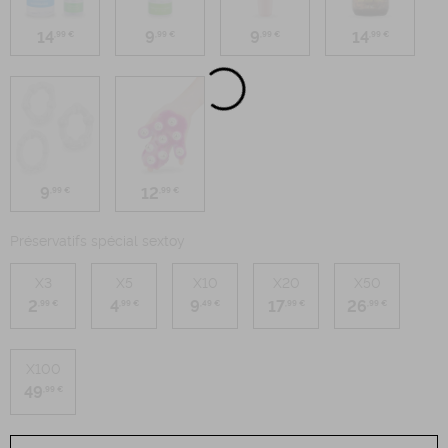
14
9
9
14
,99 €
,99 €
,99 €
,99 €
9
12
,99 €
,99 €
Préservatifs spécial sextoy
X3
X5
X10
X20
X50
2
4
9
17
26
,99 €
,99 €
,49 €
,99 €
,99 €
X100
49
,99 €