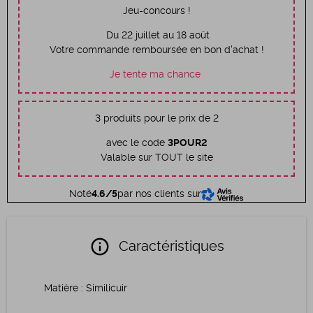
Jeu-concours !
Du 22 juillet au 18 août
Votre commande remboursée en bon d'achat !
Je tente ma chance
3 produits pour le prix de 2
avec le code
3POUR2
Valable sur TOUT le site
Noté
4.6/5
par nos clients sur
info
Caractéristiques
Matière
:
Similicuir