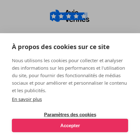
4.6
/5
À propos des cookies sur ce site
Nous utilisons les cookies pour collecter et analyser
Livraison offerte
En stock
des informations sur les performances et l'utilisation
en point relais sans minimum
Expédition directe depuis
d'achat
nos entrepôts
du site, pour fournir des fonctionnalités de médias
sociaux et pour améliorer et personnaliser le contenu
et les publicités.
Paiement en plusieurs
Envoi discret
En savoir plus
fois
Colis envoyé par Family Web
avec nos partenaires Klarna
Diffusion
et PayPal
Paramètres des cookies
Accepter
LOVE AND VIBES adhère
Entreprise française
à la FEVAD
Entrepôts et service client