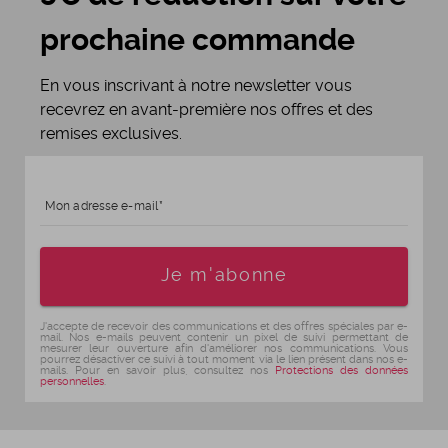
prochaine commande
En vous inscrivant à notre newsletter vous
recevrez en avant-première nos offres et des
remises exclusives.
Mon adresse e-mail
Age
Je m'abonne
J'accepte de recevoir des communications et des offres spéciales par e-
mail. Nos e-mails peuvent contenir un pixel de suivi permettant de
mesurer leur ouverture afin d'améliorer nos communications. Vous
pourrez désactiver ce suivi à tout moment via le lien présent dans nos e-
mails. Pour en savoir plus, consultez nos
Protections des données
personnelles
.