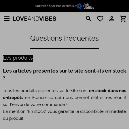
Noté
4.6/5
par nos clients sur
search
favorite_border
perm_identity
shopping_cart
Questions fréquentes
Les produits
Les articles présentés sur le site sont-ils en stock
?
Tous les produits présentés sur le site sont
en stock dans nos
entrepôts
en France, ce qui nous permet d'être très réactif
sur l'envoi de votre commande !
La mention "En stock" vous garantie la disponibilité immédiate
du produit.