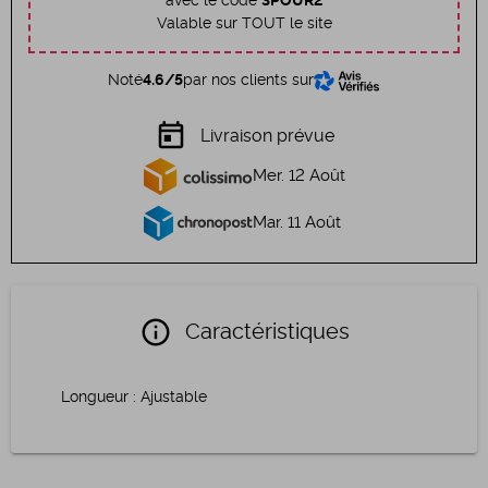
avec le code
3POUR2
Valable sur TOUT le site
Noté
4.6/5
par nos clients sur
today
Livraison prévue
Mer. 12 Août
Mar. 11 Août
info
Caractéristiques
Longueur
:
Ajustable