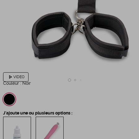
play_arrow
VIDEO
Couleur :
Noir
J'ajoute une ou plusieurs options :