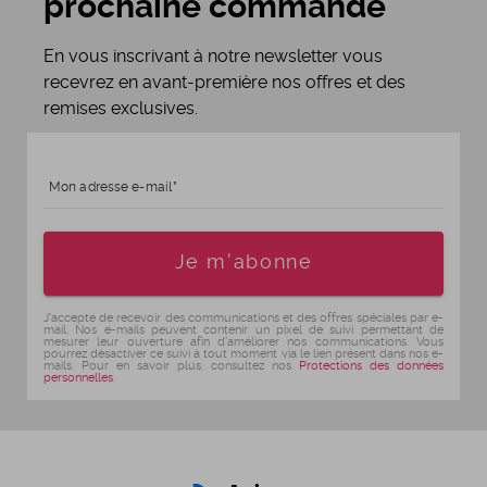
prochaine commande
En vous inscrivant à notre newsletter vous
recevrez en avant-première nos offres et des
remises exclusives.
Mon adresse e-mail
Age
Je m'abonne
J'accepte de recevoir des communications et des offres spéciales par e-
mail. Nos e-mails peuvent contenir un pixel de suivi permettant de
mesurer leur ouverture afin d'améliorer nos communications. Vous
pourrez désactiver ce suivi à tout moment via le lien présent dans nos e-
mails. Pour en savoir plus, consultez nos
Protections des données
personnelles
.