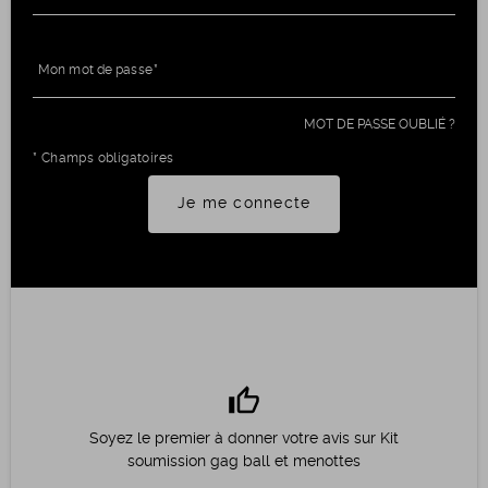
Mon mot de passe
MOT DE PASSE OUBLIÉ ?
* Champs obligatoires
Je me connecte
thumb_up
Soyez le premier à donner votre avis sur Kit
soumission gag ball et menottes