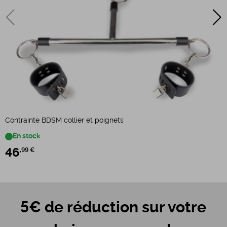
Contrainte BDSM collier et poignets
G
En stock
46
,99 €
5€ de réduction sur votre