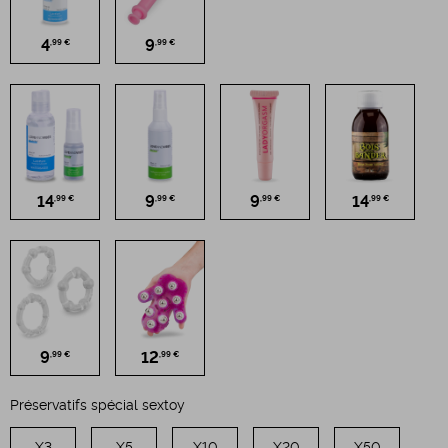
4
9
,99 €
,99 €
14
9
9
14
,99 €
,99 €
,99 €
,99 €
9
12
,99 €
,99 €
Préservatifs spécial sextoy
X3
X5
X10
X20
X50