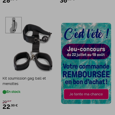
28
36
Kit soumission gag ball et
menottes
En stock
29
,99 €
22
,99 €