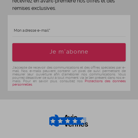
recevrez en avant-première nos offres et des
remises exclusives.
Mon adresse e-mail
Age
Je m'abonne
J'accepte de recevoir des communications et des offres spéciales par e-
mail. Nos e-mails peuvent contenir un pixel de suivi permettant de
mesurer leur ouverture afin d'améliorer nos communications. Vous
pourrez désactiver ce suivi à tout moment via le lien présent dans nos e-
mails. Pour en savoir plus, consultez nos
Protections des données
personnelles
.
4.6
/5