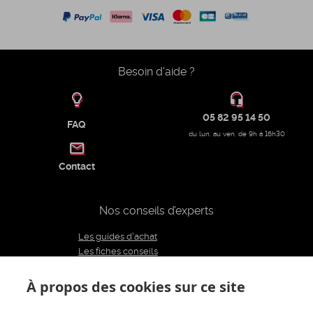
Besoin d'aide ?
05 82 95 14 50
FAQ
du lun. au ven. de 9h à 16h30
Contact
Nos conseils d’experts
Les guides d'achat
Les fiches conseils
Notre équipe d'experts
Le blog
À propos des cookies sur ce site
Charte éditoriale