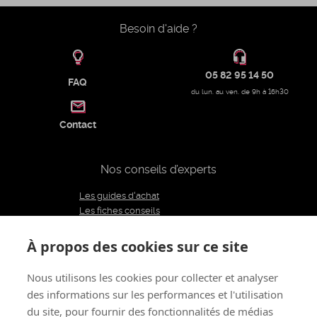
Besoin d'aide ?
05 82 95 14 50
FAQ
du lun. au ven. de 9h à 16h30
Contact
Nos conseils d’experts
Les guides d'achat
Les fiches conseils
Notre équipe d'experts
Le blog
À propos des cookies sur ce site
Charte éditoriale
Nous utilisons les cookies pour collecter et analyser
des informations sur les performances et l'utilisation
Restons connectés
du site, pour fournir des fonctionnalités de médias