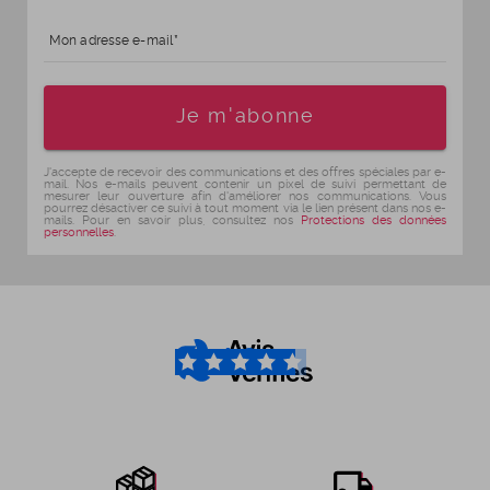
Mon adresse e-mail
Age
Je m'abonne
J'accepte de recevoir des communications et des offres spéciales par e-
mail. Nos e-mails peuvent contenir un pixel de suivi permettant de
mesurer leur ouverture afin d'améliorer nos communications. Vous
pourrez désactiver ce suivi à tout moment via le lien présent dans nos e-
mails. Pour en savoir plus, consultez nos
Protections des données
personnelles
.
4.6
/5