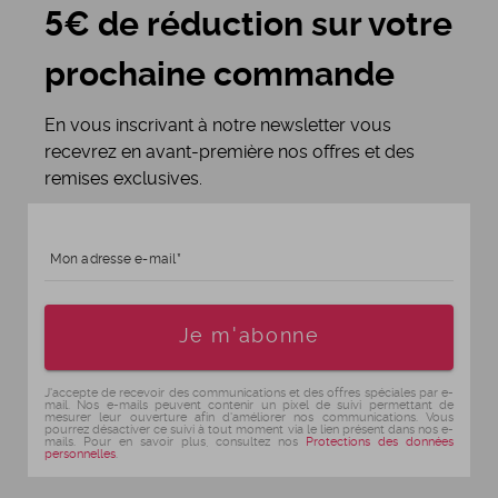
5€ de réduction sur votre
prochaine commande
En vous inscrivant à notre newsletter vous
recevrez en avant-première nos offres et des
remises exclusives.
Mon adresse e-mail
Age
Je m'abonne
J'accepte de recevoir des communications et des offres spéciales par e-
mail. Nos e-mails peuvent contenir un pixel de suivi permettant de
mesurer leur ouverture afin d'améliorer nos communications. Vous
pourrez désactiver ce suivi à tout moment via le lien présent dans nos e-
mails. Pour en savoir plus, consultez nos
Protections des données
personnelles
.