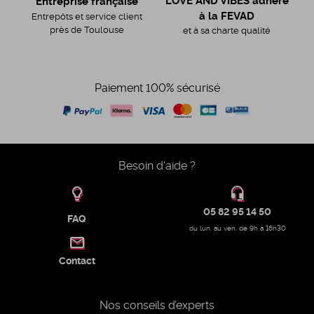
LOVE AND VIBES adhère
Entreprise française
à la FEVAD
Entrepôts et service client
près de Toulouse
et à sa charte qualité
Paiement 100% sécurisé
Besoin d'aide ?
05 82 95 14 50
FAQ
du lun. au ven. de 9h à 16h30
Contact
Nos conseils d’experts