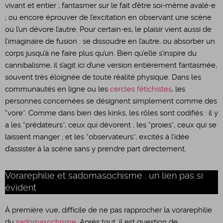
vivant et entier ; fantasmer sur le fait d’être soi-même avalé·e
; ou encore éprouver de l’excitation en observant une scène
où l’un dévore l’autre. Pour certain·es, le plaisir vient aussi de
l’imaginaire de fusion : se dissoudre en l’autre, ou absorber un
corps jusqu’à ne faire plus qu’un. Bien qu’elle s’inspire du
cannibalisme, il s’agit ici d’une version entièrement fantasmée,
souvent très éloignée de toute réalité physique. Dans les
communautés en ligne ou les
cercles fétichistes
, les
personnes concernées se désignent simplement comme des
“vore”. Comme dans bien des kinks, les rôles sont codifiés : il y
a les “prédateurs”, ceux qui dévorent ; les “proies”, ceux qui se
laissent manger ; et les “observateurs”, excités à l’idée
d’assister à la scène sans y prendre part directement.
Vorarephilie et sadomasochisme : un lien pas si
évident
​À première vue, difficile de ne pas rapprocher la vorarephilie
du
sadomasochisme
. Après tout, il est question de