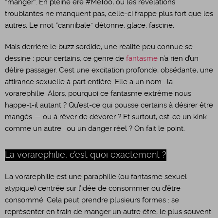
“manger”. En pleine ère #MeToo, où les révélations
troublantes ne manquent pas, celle-ci frappe plus fort que les
autres. Le mot “cannibale” détonne, glace, fascine.
​Mais derrière le buzz sordide, une réalité peu connue se
dessine : pour certains, ce genre de
fantasme
n’a rien d’un
délire passager. C’est une excitation profonde, obsédante, une
attirance sexuelle à part entière. Elle a un nom : la
vorarephilie. Alors, pourquoi ce fantasme extrême nous
happe-t-il autant ? Qu’est-ce qui pousse certains à désirer être
mangés — ou à rêver de dévorer ? Et surtout, est-ce un kink
comme un autre… ou un danger réel ? On fait le point.
La vorarephilie, c’est quoi exactement ?
​La vorarephilie est une paraphilie (ou fantasme sexuel
atypique) centrée sur l’idée de consommer ou d’être
consommé. Cela peut prendre plusieurs formes : se
représenter en train de manger un autre être, le plus souvent