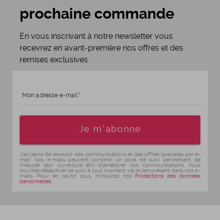
prochaine commande
En vous inscrivant à notre newsletter vous
recevrez en avant-première nos offres et des
remises exclusives.
Mon adresse e-mail
Age
Je m'abonne
J'accepte de recevoir des communications et des offres spéciales par e-
mail. Nos e-mails peuvent contenir un pixel de suivi permettant de
mesurer leur ouverture afin d'améliorer nos communications. Vous
pourrez désactiver ce suivi à tout moment via le lien présent dans nos e-
mails. Pour en savoir plus, consultez nos
Protections des données
personnelles
.