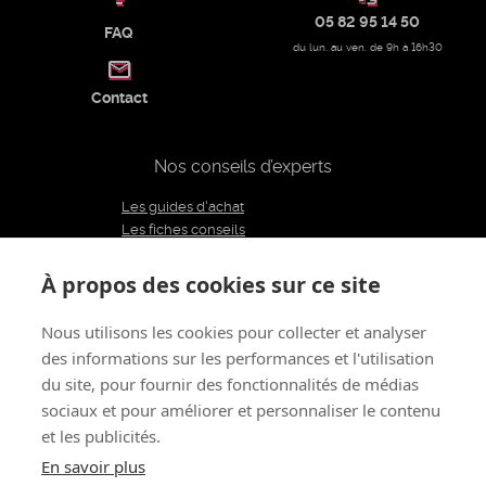
05 82 95 14 50
FAQ
du lun. au ven. de 9h à 16h30
Contact
Nos conseils d’experts
Les guides d'achat
Les fiches conseils
Notre équipe d'experts
Le blog
À propos des cookies sur ce site
Charte éditoriale
Nous utilisons les cookies pour collecter et analyser
des informations sur les performances et l'utilisation
Restons connectés
du site, pour fournir des fonctionnalités de médias
sociaux et pour améliorer et personnaliser le contenu
et les publicités.
À propos de nous
CGV
Mentions légales - CGU
Politique de confidentialité
Renoncer au contrat
En savoir plus
Gestion des cookies