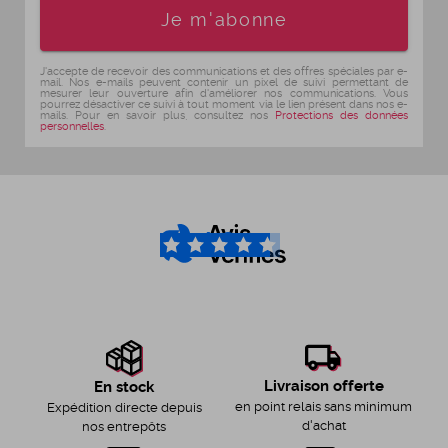
Age
Je m'abonne
J'accepte de recevoir des communications et des offres spéciales par e-
mail. Nos e-mails peuvent contenir un pixel de suivi permettant de
mesurer leur ouverture afin d'améliorer nos communications. Vous
pourrez désactiver ce suivi à tout moment via le lien présent dans nos e-
mails. Pour en savoir plus, consultez nos
Protections des données
personnelles
.
4.6
/5
Livraison offerte
En stock
en point relais sans minimum
Expédition directe depuis
d'achat
nos entrepôts