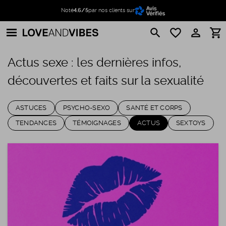
Noté
4.6/5
par nos clients sur
search
favorite_border
perm_identity
shopping_cart
Actus sexe : les dernières infos,
découvertes et faits sur la sexualité
ASTUCES
PSYCHO-SEXO
SANTÉ ET CORPS
TENDANCES
TÉMOIGNAGES
ACTUS
SEXTOYS