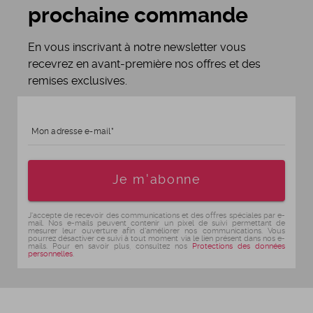
prochaine commande
En vous inscrivant à notre newsletter vous
recevrez en avant-première nos offres et des
remises exclusives.
Mon adresse e-mail
Age
Je m'abonne
J'accepte de recevoir des communications et des offres spéciales par e-
mail. Nos e-mails peuvent contenir un pixel de suivi permettant de
mesurer leur ouverture afin d'améliorer nos communications. Vous
pourrez désactiver ce suivi à tout moment via le lien présent dans nos e-
mails. Pour en savoir plus, consultez nos
Protections des données
personnelles
.