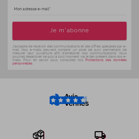
Mon adresse e-mail
Age
Je m'abonne
J'accepte de recevoir des communications et des offres spéciales par e-
mail. Nos e-mails peuvent contenir un pixel de suivi permettant de
mesurer leur ouverture afin d'améliorer nos communications. Vous
pourrez désactiver ce suivi à tout moment via le lien présent dans nos e-
mails. Pour en savoir plus, consultez nos
Protections des données
personnelles
.
4.6
/5