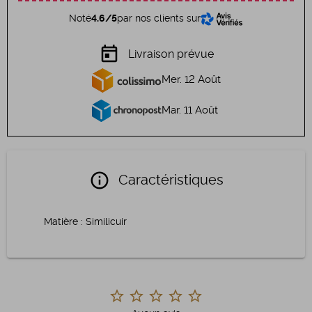
Noté
4.6/5
par nos clients sur
today
Livraison prévue
Mer. 12 Août
Mar. 11 Août
info
Caractéristiques
Matière
:
Similicuir