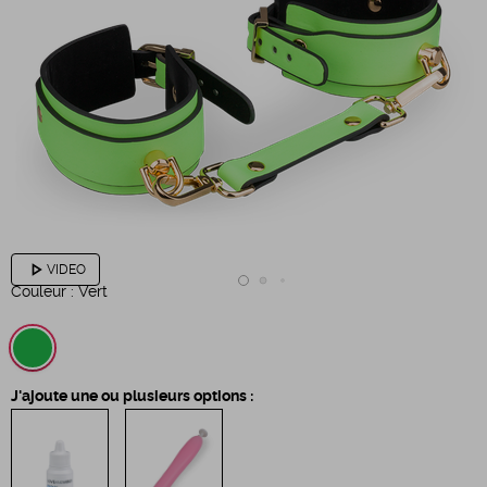
play_arrow
VIDEO
Couleur :
Vert
J'ajoute une ou plusieurs options :