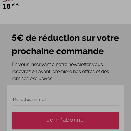
25
2
18
,19 €
5€ de réduction sur votre
prochaine commande
En vous inscrivant à notre newsletter vous
recevrez en avant-première nos offres et des
remises exclusives.
Mon adresse e-mail
Age
Je m'abonne