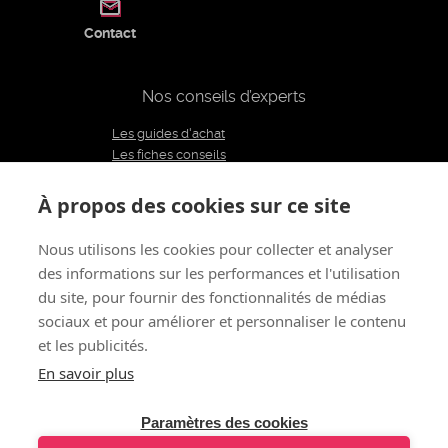
Contact
Nos conseils d’experts
Les guides d'achat
Les fiches conseils
Notre équipe d'experts
Le blog
À propos des cookies sur ce site
Charte éditoriale
Nous utilisons les cookies pour collecter et analyser
des informations sur les performances et l'utilisation
Restons connectés
du site, pour fournir des fonctionnalités de médias
sociaux et pour améliorer et personnaliser le contenu
et les publicités.
À propos de nous
CGV
Mentions légales - CGU
Politique de confidentialité
Renoncer au contrat
En savoir plus
Gestion des cookies
© 2011 - 2026 LOVE AND VIBES
Tous droits réservés
Paramètres des cookies