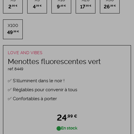
2
4
9
17
26
,99 €
,99 €
,49 €
,99 €
,99 €
X100
49
,99 €
LOVE AND VIBES
Menottes fluorescentes vert
réf.
8449
S'illuminent dans le noir !
Réglables pour convenir à tous
Confortables à porter
24
,99 €
En stock