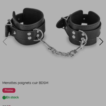
Menottes poignets cuir BDSM
M
Promo
En stock
,99 €