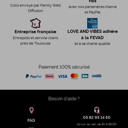
fois
Colis envoyé par Family Web
avec nos partenaires Klarna
Diffusion
et PayPal
LOVE AND VIBES adhère
Entreprise française
à la FEVAD
Entrepôts et service client
près de Toulouse
et à sa charte qualité
Paiement 100% sécurisé
Besoin d'aide ?
05 82 95 14 50
FAQ
du lun. au ven. de 9h à 16h30