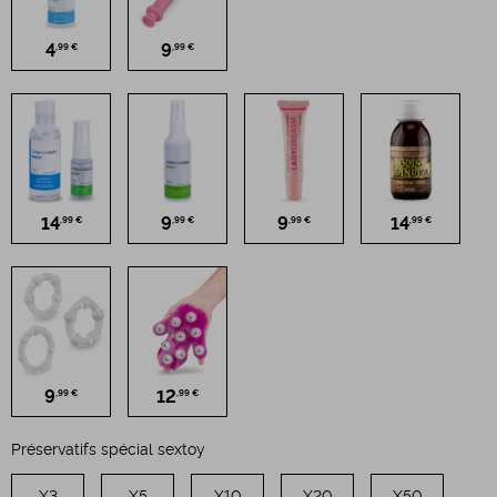
4
9
,99 €
,99 €
14
9
9
14
,99 €
,99 €
,99 €
,99 €
9
12
,99 €
,99 €
Préservatifs spécial sextoy
X3
X5
X10
X20
X50