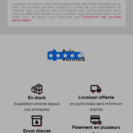
J'accepte de recevoir des communications et des offres spéciales par e-
mail. Nos e-mails peuvent contenir un pixel de suivi permettant de
mesurer leur ouverture afin d'améliorer nos communications. Vous
pourrez désactiver ce suivi à tout moment via le lien présent dans nos e-
mails. Pour en savoir plus, consultez nos
Protections des données
personnelles
.
4.6
/5
Livraison offerte
En stock
en point relais sans minimum
Expédition directe depuis
d'achat
nos entrepôts
Paiement en plusieurs
Envoi discret