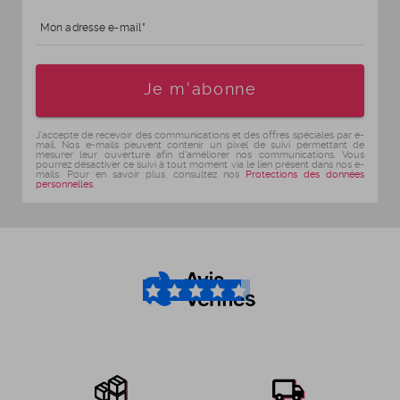
Mon adresse e-mail
Age
Je m'abonne
J'accepte de recevoir des communications et des offres spéciales par e-
mail. Nos e-mails peuvent contenir un pixel de suivi permettant de
mesurer leur ouverture afin d'améliorer nos communications. Vous
pourrez désactiver ce suivi à tout moment via le lien présent dans nos e-
mails. Pour en savoir plus, consultez nos
Protections des données
personnelles
.
4.6
/5