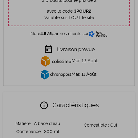
3 produits pour le prix de 2
avec le code
3POUR2
Valable sur TOUT le site
Noté
4.6/5
par nos clients sur
today
Livraison prévue
Mer. 12 Août
Mar. 11 Août
info
Caractéristiques
Matière
:
A base d'eau
Comestible
:
Oui
Contenance
:
300 ml