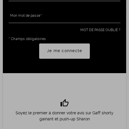
Mon mot de passe
MOT DE PASSE OUBLIÉ ?
* Champs obligatoires
Je me connecte
thumb_up
Soyez le premier à donner votre avis sur Gaff shorty
gainant et push-up Sharon