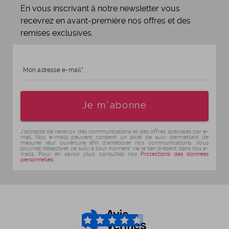
En vous inscrivant à notre newsletter vous
recevrez en avant-première nos offres et des
remises exclusives.
Mon adresse e-mail
Age
Je m'abonne
J'accepte de recevoir des communications et des offres spéciales par e-
mail. Nos e-mails peuvent contenir un pixel de suivi permettant de
mesurer leur ouverture afin d'améliorer nos communications. Vous
pourrez désactiver ce suivi à tout moment via le lien présent dans nos e-
mails. Pour en savoir plus, consultez nos
Protections des données
personnelles
.
4.6
/5