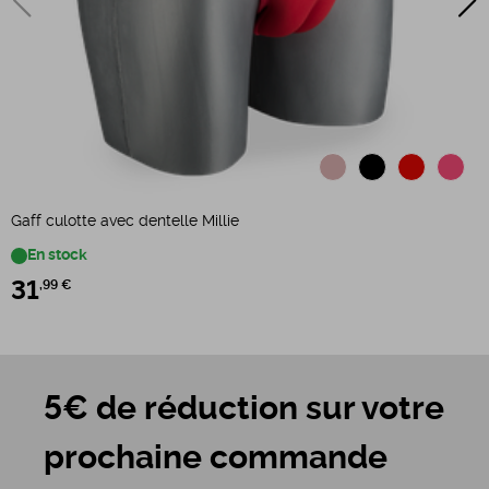
Gaff culotte avec dentelle Millie
C
En stock
31
,99 €
5€ de réduction sur votre
prochaine commande