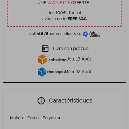
UNE
VAGINETTE
OFFERTE !
dès 100€ d'achat
avec le code
FREE-VAG
Noté
4.6/5
par nos clients sur
today
Livraison prévue
Jeu. 13 Août
Mer. 12 Août
info
Caractéristiques
Matière
:
Coton - Polyester