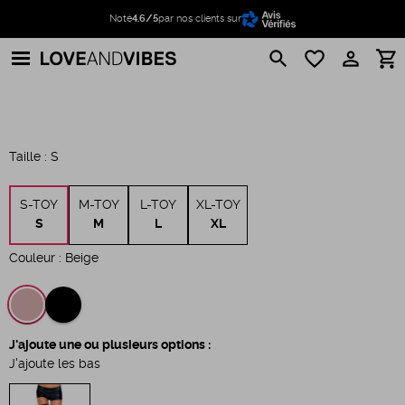
Noté
4.6/5
par nos clients sur
search
favorite_border
perm_identity
shopping_cart
Taille :
S
S-TOY
M-TOY
L-TOY
XL-TOY
S
M
L
XL
Couleur :
Beige
J'ajoute une ou plusieurs options :
J'ajoute les bas