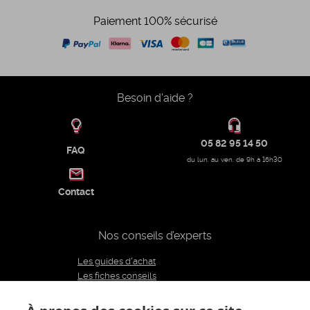
Paiement 100% sécurisé
Besoin d'aide ?
05 82 95 14 50
FAQ
du lun. au ven. de 9h à 16h30
Contact
Nos conseils d’experts
Les guides d'achat
Les fiches conseils
Notre équipe d'experts
Le blog