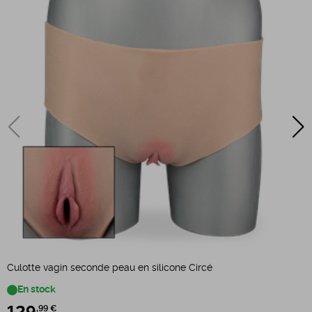
Culotte vagin seconde peau en silicone Circé
C
En stock
,99 €