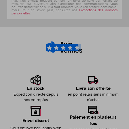
mail. Nos e-mails peuvent contenir un pixel de suivi permettant de
mesurer leur ouverture afin d'améliorer nos communications. Vous
pourrez désactiver ce suivi à tout moment via le lien présent dans nos e-
mails. Pour en savoir plus, consultez nos
Protections des données
personnelles
.
4.6
/5
Livraison offerte
En stock
en point relais sans minimum
Expédition directe depuis
d'achat
nos entrepôts
Paiement en plusieurs
Envoi discret
fois
Colis envoyé par Family Web