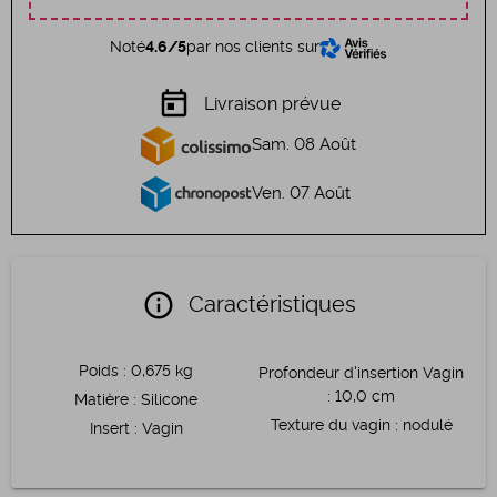
Noté
4.6/5
par nos clients sur
today
Livraison prévue
Sam. 08 Août
Ven. 07 Août
info
Caractéristiques
Poids
:
0,675 kg
Profondeur d'insertion Vagin
:
10,0 cm
Matière
:
Silicone
Texture du vagin
:
nodulé
Insert
:
Vagin