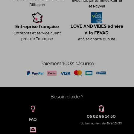
avec nos partenaires Klarna
Diffusion
et PayPal
LOVE AND VIBES adhère
Entreprise française
à la FEVAD
Entrepôts et service client
près de Toulouse
et à sa charte qualité
Paiement 100% sécurisé
Besoin d'aide ?
05 82 95 14 50
FAQ
du lun. au ven. de 9h à 16h30