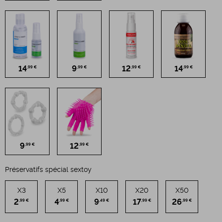
14
9
12
14
,99 €
,99 €
,99 €
,99 €
9
12
,99 €
,99 €
Préservatifs spécial sextoy
X3
X5
X10
X20
X50
2
4
9
17
26
,99 €
,99 €
,49 €
,99 €
,99 €