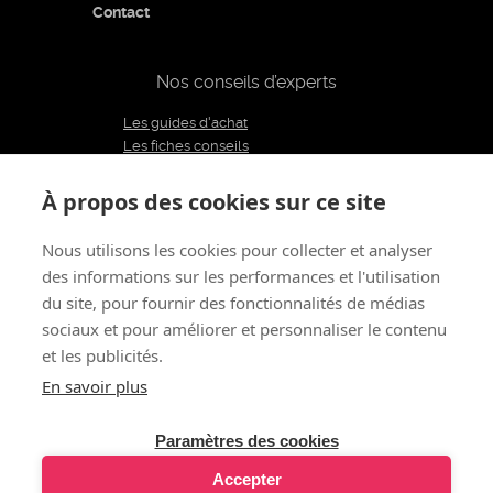
Contact
Nos conseils d’experts
Les guides d'achat
Les fiches conseils
Notre équipe d'experts
Le blog
À propos des cookies sur ce site
Charte éditoriale
Nous utilisons les cookies pour collecter et analyser
des informations sur les performances et l'utilisation
Restons connectés
du site, pour fournir des fonctionnalités de médias
sociaux et pour améliorer et personnaliser le contenu
et les publicités.
À propos de nous
CGV
Mentions légales - CGU
Politique de confidentialité
Renoncer au contrat
En savoir plus
Gestion des cookies
© 2011 - 2026 LOVE AND VIBES
Tous droits réservés
Paramètres des cookies
Accepter
J'ACHÈTE