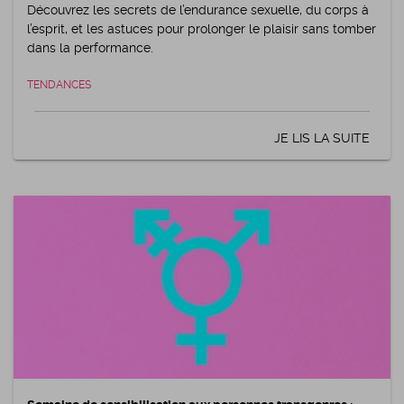
Découvrez les secrets de l’endurance sexuelle, du corps à
l’esprit, et les astuces pour prolonger le plaisir sans tomber
dans la performance.
TENDANCES
JE LIS LA SUITE