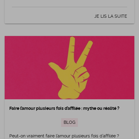
JE LIS LA SUITE
Faire l’amour plusieurs fois d’affilée : mythe ou réalité ?
BLOG
Peut-on vraiment faire l’amour plusieurs fois d’affilée ?