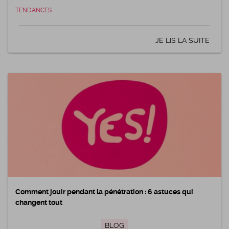
TENDANCES
JE LIS LA SUITE
Comment jouir pendant la pénétration : 6 astuces qui
changent tout
BLOG