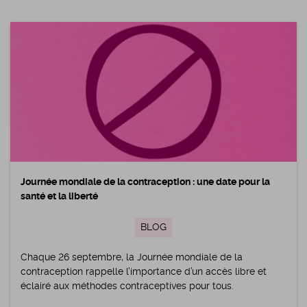
Journée mondiale de la contraception : une date pour la
santé et la liberté
BLOG
Chaque 26 septembre, la Journée mondiale de la
contraception rappelle l’importance d’un accès libre et
éclairé aux méthodes contraceptives pour tous.