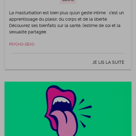
La masturbation est bien plus qu’un geste intime : c’est un
apprentissage du plaisir, du corps et de la liberté.
Découvrez ses bienfaits sur la santé, l’estime de soi et la
sexualité partagée.
PSYCHO-SEXO
JE LIS LA SUITE