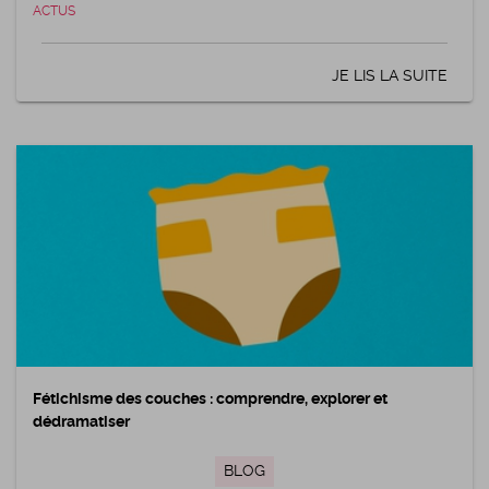
ACTUS
JE LIS LA SUITE
Fétichisme des couches : comprendre, explorer et
dédramatiser
BLOG