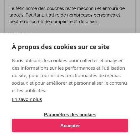
Le fétichisme des couches reste méconnu et entouré de
tabous. Pourtant, il attire de nombreuses personnes et
peut être source de complicité et de plaisir.
TENDANCES
À propos des cookies sur ce site
JE LIS LA SUITE
Nous utilisons les cookies pour collecter et analyser
des informations sur les performances et l'utilisation
Précédent
1
2
3
4
5
6
…
16
Suivant
du site, pour fournir des fonctionnalités de médias
sociaux et pour améliorer et personnaliser le contenu
et les publicités.
5€ de réduction sur votre
En savoir plus
prochaine commande
Paramètres des cookies
En vous inscrivant à notre newsletter vous
Accepter
recevrez en avant-première nos offres et des
remises exclusives.