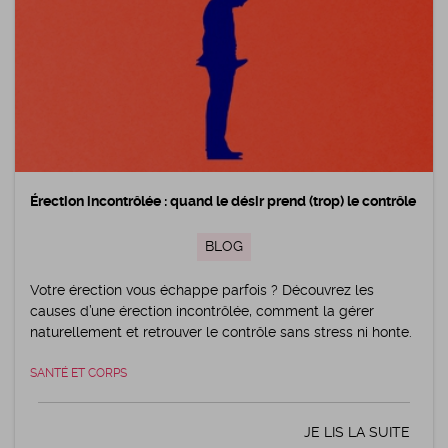
Érection incontrôlée : quand le désir prend (trop) le contrôle
BLOG
Votre érection vous échappe parfois ? Découvrez les
causes d’une érection incontrôlée, comment la gérer
naturellement et retrouver le contrôle sans stress ni honte.
SANTÉ ET CORPS
JE LIS LA SUITE