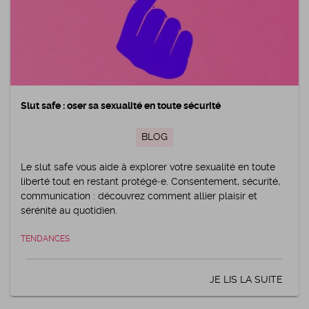
Slut safe : oser sa sexualité en toute sécurité
BLOG
Le slut safe vous aide à explorer votre sexualité en toute
liberté tout en restant protégé·e. Consentement, sécurité,
communication : découvrez comment allier plaisir et
sérénité au quotidien.
TENDANCES
JE LIS LA SUITE