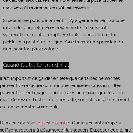
ce cas, ce n’est pas le rire en lui-même qui pose problème,
mais ce qu’il révèle ou ce qu’il fait ressentir.
Si cela arrive ponctuellement, il n’y a généralement aucune
raison de s’inquiéter. Si en revanche le rire survient
systématiquement et empêche toute connexion ou tout
plaisir, cela peut être le signe d’un stress, d’une pression ou
d’un inconfort plus profond.
Quand l’autre le prend mal
Il est important de garder en tête que certaines personnes
peuvent vivre ce rire comme une remise en question. Elles
peuvent se sentir jugées, ridiculisées ou penser qu’elles “font
mal”. Ce ressenti est compréhensible, surtout dans un moment
où l’on se montre vulnérable.
Dans ce cas,
rassurer est essentiel
. Quelques mots simples
suffisent souvent à désamorcer la situation. Expliquer que le rire