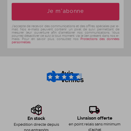
Age
Je m'abonne
J'accepte de recevoir des communications et des offres spéciales par e-
mail. Nos e-mails peuvent contenir un pixel de suivi permettant de
mesurer leur ouverture afin d'améliorer nos communications. Vous
pourrez désactiver ce suivi à tout moment via le lien présent dans nos e-
mails. Pour en savoir plus, consultez nos
Protections des données
personnelles
.
4.6
/5
Livraison offerte
En stock
en point relais sans minimum
Expédition directe depuis
d'achat
nos entrepôts