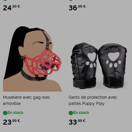
24
,99 €
36
,99 €
Muselière avec gag-ball
Gants de protection avec
amovible
pattes Puppy Play
En stock
En stock
23
,99 €
33
,99 €