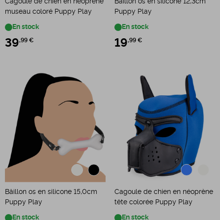
Cagoule de chien en néoprène
Bâillon os en silicone 12,3cm
museau coloré Puppy Play
Puppy Play
En stock
En stock
39
,99 €
19
,99 €
Bâillon os en silicone 15,0cm
Cagoule de chien en néoprène
Puppy Play
tête colorée Puppy Play
En stock
En stock