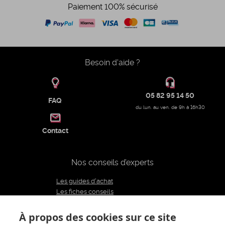
Paiement 100% sécurisé
Besoin d'aide ?
05 82 95 14 50
FAQ
du lun. au ven. de 9h à 16h30
Contact
Nos conseils d’experts
Les guides d'achat
Les fiches conseils
Notre équipe d'experts
Le blog
À propos des cookies sur ce site
Charte éditoriale