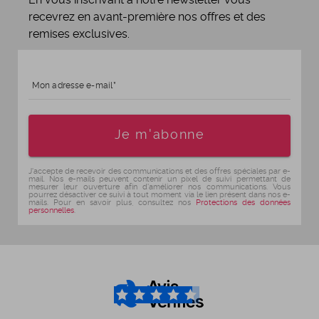
recevrez en avant-première nos offres et des
remises exclusives.
Mon adresse e-mail
Age
Je m'abonne
J'accepte de recevoir des communications et des offres spéciales par e-
mail. Nos e-mails peuvent contenir un pixel de suivi permettant de
mesurer leur ouverture afin d'améliorer nos communications. Vous
pourrez désactiver ce suivi à tout moment via le lien présent dans nos e-
mails. Pour en savoir plus, consultez nos
Protections des données
personnelles
.
4.6
/5