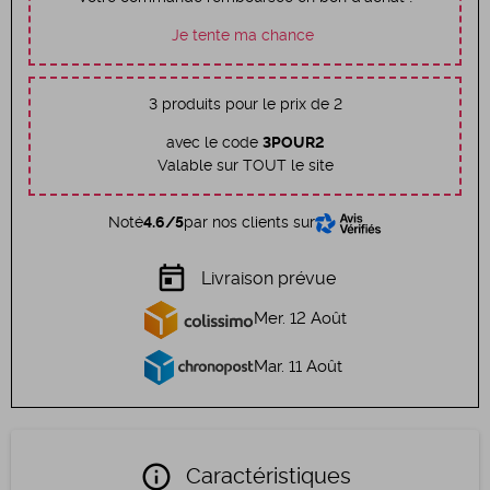
Je tente ma chance
3 produits pour le prix de 2
avec le code
3POUR2
Valable sur TOUT le site
Noté
4.6/5
par nos clients sur
today
Livraison prévue
Mer. 12 Août
Mar. 11 Août
info
Caractéristiques