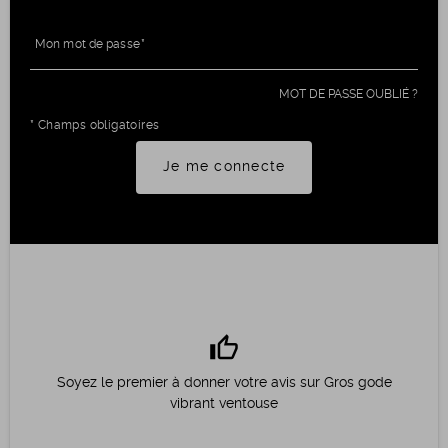
Mon mot de passe
MOT DE PASSE OUBLIÉ ?
* Champs obligatoires
Je me connecte
thumb_up
Soyez le premier à donner votre avis sur Gros gode
vibrant ventouse