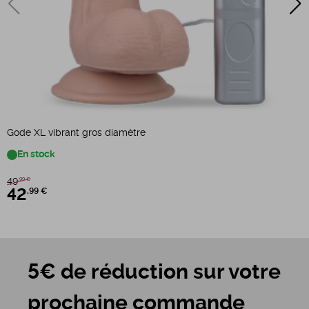
G
Gode XL vibrant gros diamètre
En stock
49
,99 €
42
,99 €
5€ de réduction sur votre
prochaine commande