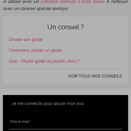
A utiliser avec un
lubrifiant formulé à base d'eau
. A nettoyer
avec un cleaner spécial sextoys.
Un conseil ?
Choisir son gode
Comment utiliser un gode
Quiz - Plutôt gode ou plutôt vibro ?
VOIR TOUS NOS CONSEILS
Je me connecte pour laisser mon avis
Mon e-mail