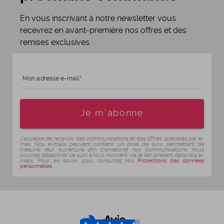
En vous inscrivant à notre newsletter vous
recevrez en avant-première nos offres et des
remises exclusives.
Mon adresse e-mail
Age
Je m'abonne
J'accepte de recevoir des communications et des offres spéciales par e-
mail. Nos e-mails peuvent contenir un pixel de suivi permettant de
mesurer leur ouverture afin d'améliorer nos communications. Vous
pourrez désactiver ce suivi à tout moment via le lien présent dans nos e-
mails. Pour en savoir plus, consultez nos
Protections des données
personnelles
.