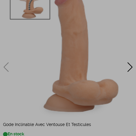
Gode Inclinable Avec Ventouse Et Testicules
D
En stock