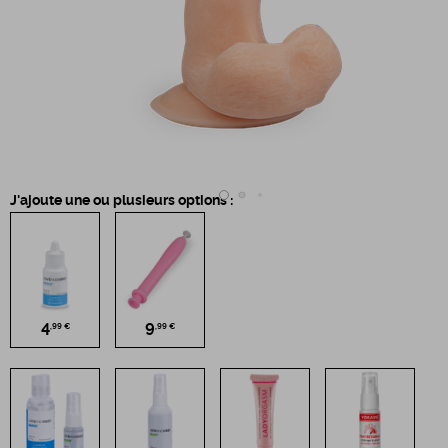
J'ajoute une ou plusieurs options :
4
9
,99 €
,99 €