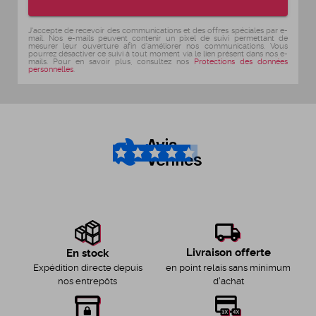
J'accepte de recevoir des communications et des offres spéciales par e-
mail. Nos e-mails peuvent contenir un pixel de suivi permettant de
mesurer leur ouverture afin d'améliorer nos communications. Vous
pourrez désactiver ce suivi à tout moment via le lien présent dans nos e-
mails. Pour en savoir plus, consultez nos
Protections des données
personnelles
.
4.6
/5
Livraison offerte
En stock
en point relais sans minimum
Expédition directe depuis
d'achat
nos entrepôts