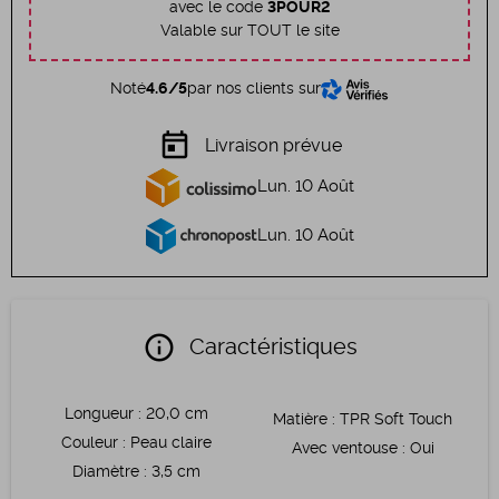
avec le code
3POUR2
Valable sur TOUT le site
Noté
4.6/5
par nos clients sur
today
Livraison prévue
Lun. 10 Août
Lun. 10 Août
info
Caractéristiques
Longueur
:
20,0 cm
Matière
:
TPR Soft Touch
Couleur
:
Peau claire
Avec ventouse
:
Oui
Diamètre
:
3,5 cm