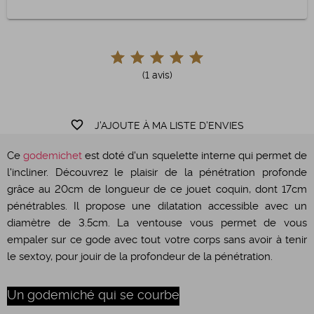
(1 avis)
favorite_border
J'AJOUTE À MA LISTE D'ENVIES
Ce
godemichet
est doté d'un squelette interne qui permet de
l'incliner. Découvrez le plaisir de la pénétration profonde
grâce au 20cm de longueur de ce jouet coquin, dont 17cm
pénétrables. Il propose une dilatation accessible avec un
diamètre de 3.5cm. La ventouse vous permet de vous
empaler sur ce gode avec tout votre corps sans avoir à tenir
le sextoy, pour jouir de la profondeur de la pénétration.
Un godemiché qui se courbe