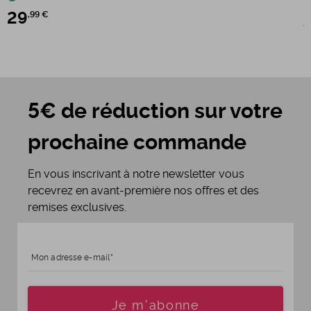
29
,99 €
4
5€ de réduction sur votre
prochaine commande
En vous inscrivant à notre newsletter vous
recevrez en avant-première nos offres et des
remises exclusives.
Mon adresse e-mail
Age
Je m'abonne