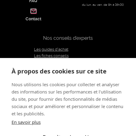
FAQ
du lun. au ven. de 9h à 16h30
Contact
Nos conseils d’experts
Les guides d'achat
Les fiches conseils
Notre équipe d'experts
Le blog
À propos des cookies sur ce site
Charte éditoriale
Nous utilisons les cookies pour collecter et analyser
des informations sur les performances et l'utilisation
Restons connectés
du site, pour fournir des fonctionnalités de médias
sociaux et pour améliorer et personnaliser le contenu
et les publicités.
À propos de nous
CGV
Mentions légales - CGU
Politique de confidentialité
Renoncer au contrat
En savoir plus
Gestion des cookies
© 2011 - 2026 LOVE AND VIBES
Tous droits réservés