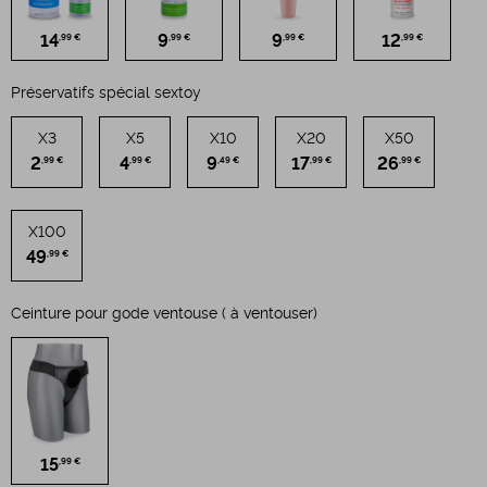
14
9
9
12
,99 €
,99 €
,99 €
,99 €
Préservatifs spécial sextoy
X3
X5
X10
X20
X50
2
4
9
17
26
,99 €
,99 €
,49 €
,99 €
,99 €
X100
49
,99 €
Ceinture pour gode ventouse ( à ventouser)
15
,99 €