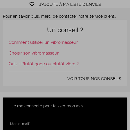
favorite_border
J'AJOUTE À MA LISTE D'ENVIES
Pour en savoir plus, merci de contacter notre service client..
Un conseil ?
Comment utiliser un vibromasseur
Choisir son vibromasseur
Quiz - Plutôt gode ou plutôt vibro ?
VOIR TOUS NOS CONSEILS
Je me connecte pour laisser mon avis
Mon e-mail