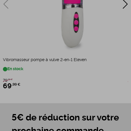
Vibromasseur pompe à vulve 2-en-1 Eleven
S
En stock
79
5
,99 €
69
,99 €
5€ de réduction sur votre
prochaine commande