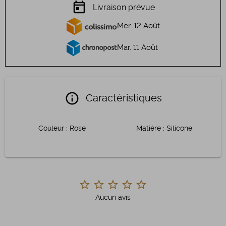
today
Livraison prévue
Mer. 12 Août
Mar. 11 Août
info
Caractéristiques
Couleur
:
Rose
Matière
:
Silicone
Aucun avis