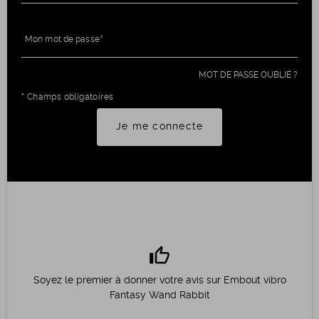
Mon mot de passe
MOT DE PASSE OUBLIÉ ?
* Champs obligatoires
Je me connecte
thumb_up
Soyez le premier à donner votre avis sur Embout vibro
Fantasy Wand Rabbit