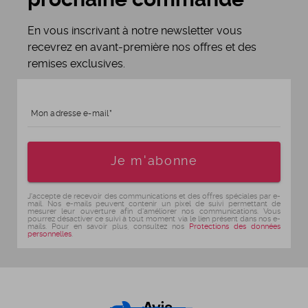
En vous inscrivant à notre newsletter vous
recevrez en avant-première nos offres et des
remises exclusives.
Mon adresse e-mail
Age
Je m'abonne
J'accepte de recevoir des communications et des offres spéciales par e-
mail. Nos e-mails peuvent contenir un pixel de suivi permettant de
mesurer leur ouverture afin d'améliorer nos communications. Vous
pourrez désactiver ce suivi à tout moment via le lien présent dans nos e-
mails. Pour en savoir plus, consultez nos
Protections des données
personnelles
.