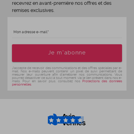
recevrez en avant-première nos offres et des
remises exclusives.
Mon adresse e-mail
Age
Je m'abonne
J'accepte de recevoir des communications et des offres spéciales par e-
mail. Nos e-mails peuvent contenir un pixel de suivi permettant de
mesurer leur ouverture afin d'améliorer nos communications. Vous
pourrez désactiver ce suivi à tout moment via le lien présent dans nos e-
mails. Pour en savoir plus, consultez nos
Protections des données
personnelles
.
4.6
/5