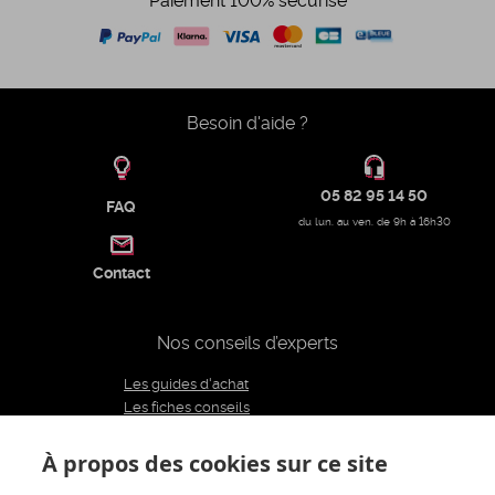
Paiement 100% sécurisé
Besoin d'aide ?
05 82 95 14 50
FAQ
du lun. au ven. de 9h à 16h30
Contact
Nos conseils d’experts
Les guides d'achat
Les fiches conseils
Notre équipe d'experts
Le blog
À propos des cookies sur ce site
Charte éditoriale