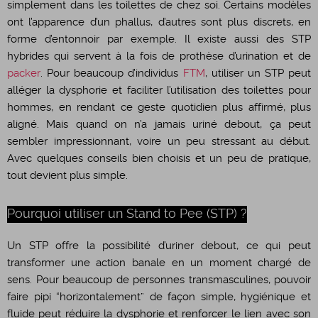
simplement dans les toilettes de chez soi. Certains modèles
ont l’apparence d’un phallus, d’autres sont plus discrets, en
forme d’entonnoir par exemple. Il existe aussi des STP
hybrides qui servent à la fois de prothèse d’urination et de
packer
. Pour beaucoup d’individus
FTM
, utiliser un STP peut
alléger la dysphorie et faciliter l’utilisation des toilettes pour
hommes, en rendant ce geste quotidien plus affirmé, plus
aligné. Mais quand on n’a jamais uriné debout, ça peut
sembler impressionnant, voire un peu stressant au début.
Avec quelques conseils bien choisis et un peu de pratique,
tout devient plus simple.
Pourquoi utiliser un Stand to Pee (STP) ?
Un STP offre la possibilité d’uriner debout, ce qui peut
transformer une action banale en un moment chargé de
sens. Pour beaucoup de personnes transmasculines, pouvoir
faire pipi “horizontalement” de façon simple, hygiénique et
fluide peut réduire la dysphorie et renforcer le lien avec son