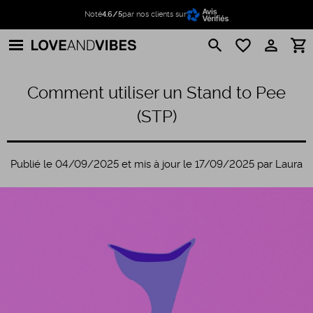
Noté
4.6/5
par nos clients sur
search
favorite_border
perm_identity
shopping_cart
Comment utiliser un Stand to Pee
(STP)
Publié le 04/09/2025 et mis à jour le 17/09/2025 par Laura