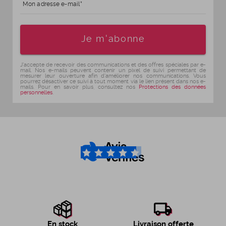
Mon adresse e-mail
Age
Je m'abonne
J'accepte de recevoir des communications et des offres spéciales par e-
mail. Nos e-mails peuvent contenir un pixel de suivi permettant de
mesurer leur ouverture afin d'améliorer nos communications. Vous
pourrez désactiver ce suivi à tout moment via le lien présent dans nos e-
mails. Pour en savoir plus, consultez nos
Protections des données
personnelles
.
4.6
/5
Livraison offerte
En stock