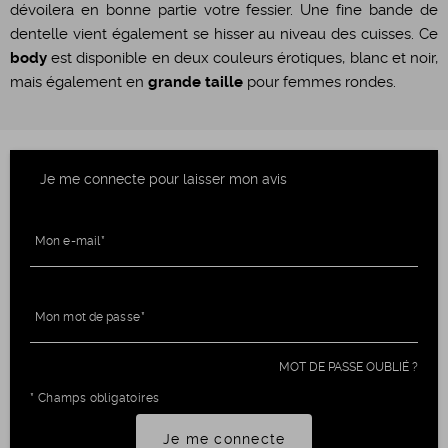
dévoilera en bonne partie votre fessier. Une fine bande de
dentelle vient également se hisser au niveau des cuisses. Ce
body
est disponible en deux couleurs érotiques, blanc et noir,
mais également en
grande taille
pour femmes rondes.
Je me connecte pour laisser mon avis
Mon e-mail
Mon mot de passe
MOT DE PASSE OUBLIÉ ?
* Champs obligatoires
Je me connecte