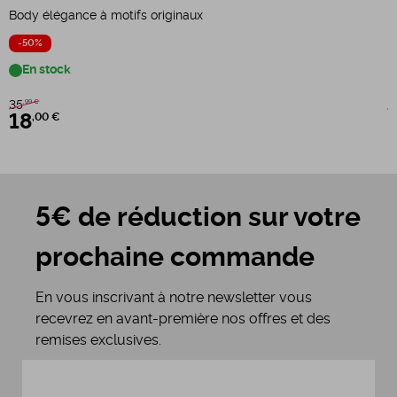
Body élégance à motifs originaux
B
-50%
En stock
35
3
,99 €
18
,00 €
5€ de réduction sur votre
prochaine commande
En vous inscrivant à notre newsletter vous
recevrez en avant-première nos offres et des
remises exclusives.