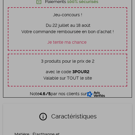
Jeu-concours !
Du 22 juillet au 18 août
Votre commande remboursée en bon d'achat !
Je tente ma chance
3 produits pour le prix de 2
avec le code
3POUR2
Valable sur TOUT le site
Noté
4.6/5
par nos clients sur
info
Caractéristiques
Matière
:
Élasthanne et