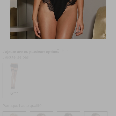
J'ajoute une ou plusieurs options :
J'ajoute les bas
6
,99 €
Perruque haute qualité