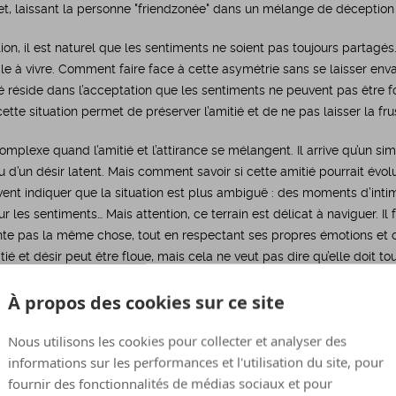
et, laissant la personne "friendzonée" dans un mélange de déception 
ion, il est naturel que les sentiments ne soient pas toujours partagés
ile à vivre. Comment faire face à cette asymétrie sans se laisser env
é réside dans l’acceptation que les sentiments ne peuvent pas être fo
ette situation permet de préserver l’amitié et de ne pas laisser la frust
mplexe quand l’amitié et l’attirance se mélangent. Il arrive qu’un simp
u d’un désir latent. Mais comment savoir si cette amitié pourrait évo
vent indiquer que la situation est plus ambiguë : des moments d’intim
 les sentiments… Mais attention, ce terrain est délicat à naviguer. Il 
ente pas la même chose, tout en respectant ses propres émotions et 
tié et désir peut être floue, mais cela ne veut pas dire qu’elle doit tou
À propos des cookies sur ce site
 concept de la Friendzone ?
Nous utilisons les cookies pour collecter et analyser des
informations sur les performances et l'utilisation du site, pour
fournir des fonctionnalités de médias sociaux et pour