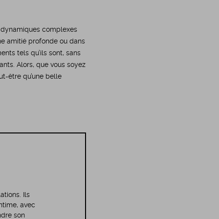
 les dynamiques complexes
une amitié profonde ou dans
nts tels qu’ils sont, sans
ants. Alors, que vous soyez
eut-être qu’une belle
tions. Ils
intime, avec
ndre son