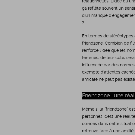
relationnelles. L’idée qu'u
ça reflète souvent un sent
d’un manque d’engagement 
?
En termes de stéréotypes 
friendzone. Combien de fil
renforce l’idée que les ho
femmes, de leur côté, serai
influencée par des normes 
exempte d’attentes cachées
amicale ne peut pas existe
Friendzone : une réal
Même si la "friendzone" es
personnes, c’est une réali
coincés dans cette situati
retrouve face à une amitié 