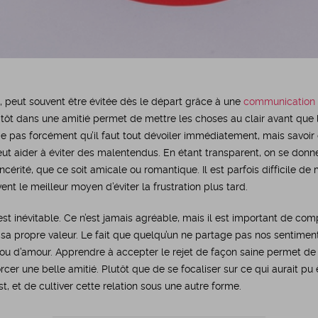
te, peut souvent être évitée dès le départ grâce à une
communication 
 tôt dans une amitié permet de mettre les choses au clair avant que 
e pas forcément qu’il faut tout dévoiler immédiatement, mais savoir c
t aider à éviter des malentendus. En étant transparent, on se donne
incérité, que ce soit amicale ou romantique. Il est parfois difficile d
vent le meilleur moyen d’éviter la frustration plus tard.
t est inévitable. Ce n’est jamais agréable, mais il est important de co
sa propre valeur. Le fait que quelqu’un ne partage pas nos sentiments
n ou d’amour. Apprendre à accepter le rejet de façon saine permet de 
cer une belle amitié. Plutôt que de se focaliser sur ce qui aurait pu ê
st, et de cultiver cette relation sous une autre forme.