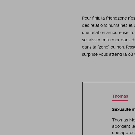
Pour finir, la friendzone n
des relations humaines et 
une relation amoureuse, to
se laisser enfermer dans d
dans la "zone" ou non, l’ess
surprise vous attend là où 
Thomas
Sexualité m
Thomas Meye
abordent le
une approc