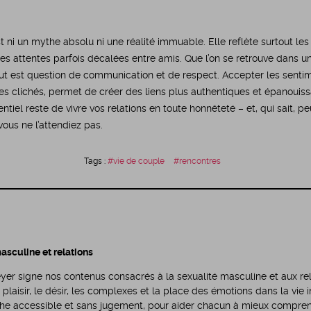
’est ni un mythe absolu ni une réalité immuable. Elle reflète surtout
les attentes parfois décalées entre amis. Que l’on se retrouve dans 
ut est question de communication et de respect. Accepter les sentime
es clichés, permet de créer des liens plus authentiques et épanouiss
entiel reste de vivre vos relations en toute honnêteté – et, qui sait, p
vous ne l’attendiez pas.
Tags :
vie de couple
rencontres
asculine et relations
r signe nos contenus consacrés à la sexualité masculine et aux rela
 plaisir, le désir, les complexes et la place des émotions dans la vie 
he accessible et sans jugement, pour aider chacun à mieux compre