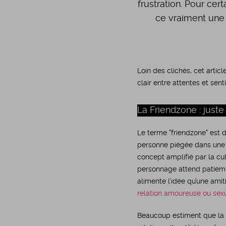
frustration. Pour cer
ce vraiment une 
Loin des clichés, cet artic
clair entre attentes et sent
La Friendzone : just
Le terme "friendzone" est d
personne piégée dans une re
concept amplifié par la c
personnage attend patiemme
alimente l’idée qu’une amit
relation amoureuse ou sex
Beaucoup estiment que la f