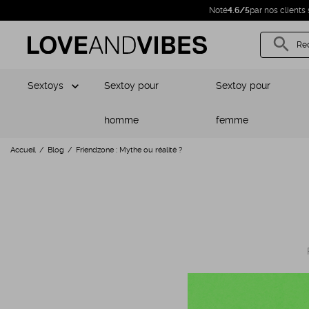
Noté
4.6/5
par nos clients 
search
Re
Sextoys
Sextoy pour
Sextoy pour
homme
femme
Accueil
Blog
Friendzone : Mythe ou réalité ?