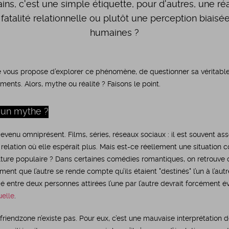
tains, c'est une simple étiquette, pour d'autres, une ré
fatalité relationnelle ou plutôt une perception biaisée
humaines ?
le vous propose d’explorer ce phénomène, de questionner sa véritable 
iments. Alors, mythe ou réalité ? Faisons le point.
e un mythe ?
evenu omniprésent. Films, séries, réseaux sociaux : il est souvent as
lation où elle espérait plus. Mais est-ce réellement une situation c
ulture populaire ? Dans certaines comédies romantiques, on retrouve
nt que l’autre se rende compte qu’ils étaient "destinés" l’un à l’aut
ié entre deux personnes attirées l’une par l’autre devrait forcément é
uelle
.
riendzone n’existe pas. Pour eux, c’est une mauvaise interprétation