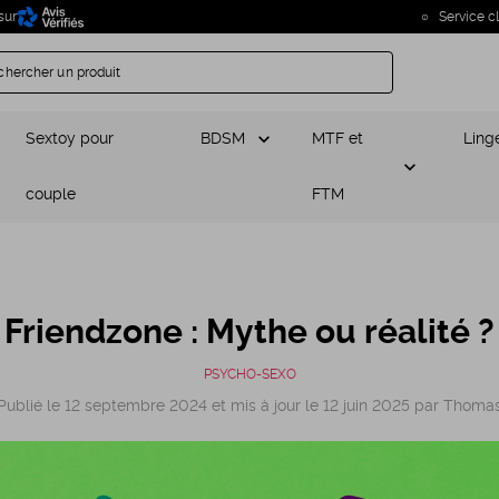
sur
Service cl
chercher un produit
Sextoy pour
BDSM
MTF et
Ling
couple
FTM
Friendzone : Mythe ou réalité ?
PSYCHO-SEXO
Publié le 12 septembre 2024 et mis à jour le 12 juin 2025 par Thoma