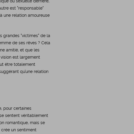
ique ou sexuelle derrière,
autre est "responsable"
à une relation amoureuse
 grandes "victimes" de la
femme de ses rêves ? Cela
e amitié, et que les
 vision est largement
ut être totalement
suggérant qu’une relation
, pour certaines
 se sentent véritablement
ion romantique, mais se
s crée un sentiment