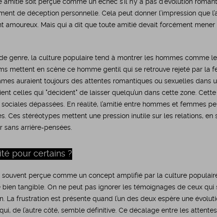
ne amitié soit perçue comme un échec s’il n’y a pas d’évolution romant
iment de déception personnelle. Cela peut donner l’impression que l’
amoureux. Mais qui a dit que toute amitié devait forcément mener 
de genre, la culture populaire tend à montrer les hommes comme les
ms mettent en scène ce homme gentil qui se retrouve rejeté par la 
mmes auraient toujours des attentes romantiques ou sexuelles dans un
ent celles qui "décident" de laisser quelqu’un dans cette zone. Cette
sociales dépassées. En réalité, l’amitié entre hommes et femmes pe
. Ces stéréotypes mettent une pression inutile sur les relations, en 
r sans arrière-pensées.
ité pour certains ?
t souvent perçue comme un concept amplifié par la culture populaire
té bien tangible. On ne peut pas ignorer les témoignages de ceux qui
on. La frustration est présente quand l’un des deux espère une évolut
qui, de l’autre côté, semble définitive. Ce décalage entre les attente