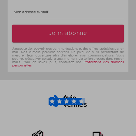
Mon adresse e-mail
Age
Je m'abonne
J'accepte de recevoir des communications et des offres spéciales par e-
mail. Nos e-mails peuvent contenir un pixel de suivi permettant de
mesurer leur ouverture afin d'améliorer nos communications. Vous
pourrez désactiver ce suivi à tout moment via le lien présent dans nos e-
mails. Pour en savoir plus, consultez nos
Protections des données
personnelles
.
4.6
/5