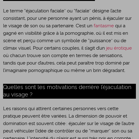
Le terme “éjaculation faciale” ou “faciale” désigne l’acte
consistant, pour une personne ayant un pénis, à éjaculer sur
le visage de son ou sa partenaire. C’est un
fantasme
qui a
gagné en visibilité grâce à la pornographie, où il est mis en
scène et perçu comme un symbole de “puissance” ou de
climax visuel. Pour certains couples, il s’agit d’un
jeu érotique
où chacun trouve son compte en termes de sensations,
tandis que pour d’autres, cela peut paraître trop dominé par
l’imaginaire pornographique ou même un brin dégradant.
Quelles sont les motivations derrière l’éjaculation
au visage ?
Les raisons qui attirent certaines personnes vers cette
pratique peuvent être variées. La dimension de pouvoir et
domination est souvent citée : éjaculer sur le visage de l’autre
peut véhiculer l’idée de contrôler ou de “marquer” son ou sa
partenaire. L’intensité du plaisir est aussi très pris en compte :