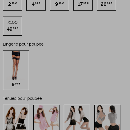
2
4
9
17
26
,99 €
,99 €
,49 €
,99 €
,99 €
X100
49
,99 €
Lingerie pour poupée
6
,99 €
Tenues pour poupée