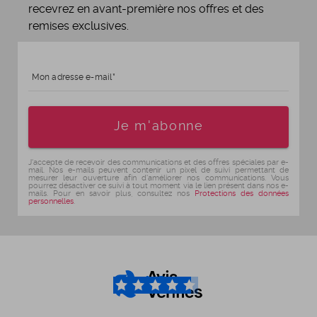
recevrez en avant-première nos offres et des
remises exclusives.
Mon adresse e-mail
Age
Je m'abonne
J'accepte de recevoir des communications et des offres spéciales par e-
mail. Nos e-mails peuvent contenir un pixel de suivi permettant de
mesurer leur ouverture afin d'améliorer nos communications. Vous
pourrez désactiver ce suivi à tout moment via le lien présent dans nos e-
mails. Pour en savoir plus, consultez nos
Protections des données
personnelles
.
4.6
/5