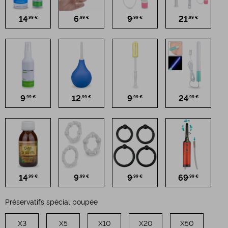
14
6
9
21
,99 €
,99 €
,99 €
,99 €
9
12
9
24
,99 €
,99 €
,99 €
,99 €
14
9
9
69
,99 €
,99 €
,99 €
,99 €
Préservatifs spécial poupée
X3
X5
X10
X20
X50