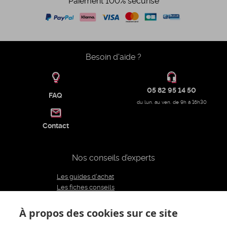
Paiement 100% sécurisé
Besoin d'aide ?
05 82 95 14 50
FAQ
du lun. au ven. de 9h à 16h30
Contact
Nos conseils d’experts
Les guides d'achat
Les fiches conseils
Notre équipe d'experts
Le blog
À propos des cookies sur ce site
Charte éditoriale