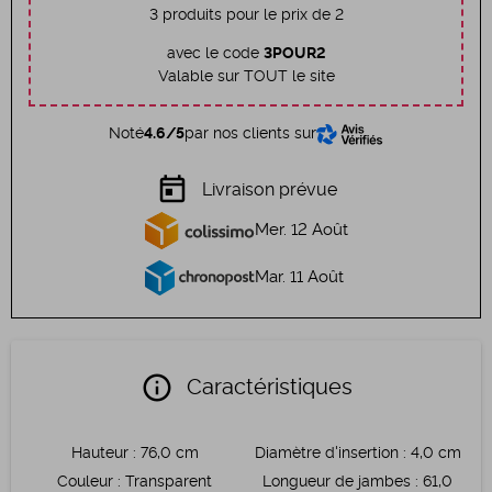
3 produits pour le prix de 2
avec le code
3POUR2
Valable sur TOUT le site
Noté
4.6/5
par nos clients sur
today
Livraison prévue
Mer. 12 Août
Mar. 11 Août
info
Caractéristiques
Hauteur
:
76,0 cm
Diamètre d'insertion
:
4,0 cm
Couleur
:
Transparent
Longueur de jambes
:
61,0