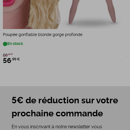
P
Poupée gonflable blonde gorge profonde
En stock
1
66
,99 €
56
,99 €
5€ de réduction sur votre
prochaine commande
En vous inscrivant à notre newsletter vous