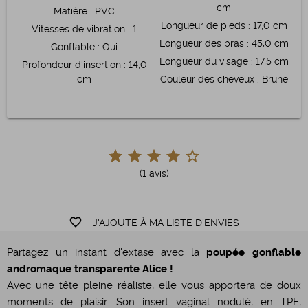
cm
Matière
:
PVC
Longueur de pieds
:
17,0 cm
Vitesses de vibration
:
1
Longueur des bras
:
45,0 cm
Gonflable
:
Oui
Longueur du visage
:
17,5 cm
Profondeur d'insertion
:
14,0
cm
Couleur des cheveux
:
Brune
(1 avis)
favorite_border
J'AJOUTE À MA LISTE D'ENVIES
Partagez un instant d'extase avec la
poupée gonflable
andromaque transparente Alice !
Avec une tête pleine réaliste, elle vous apportera de doux
moments de plaisir. Son insert vaginal nodulé, en TPE,