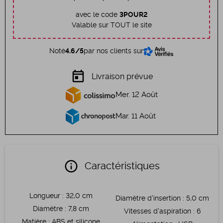
avec le code
3POUR2
Valable sur TOUT le site
Noté
4.6/5
par nos clients sur
today
Livraison prévue
Mer. 12 Août
Mar. 11 Août
info
Caractéristiques
Longueur
:
32,0 cm
Diamètre d'insertion
:
5,0 cm
Diamètre
:
7,8 cm
Vitesses d'aspiration
:
6
Matière
:
ABS et silicone