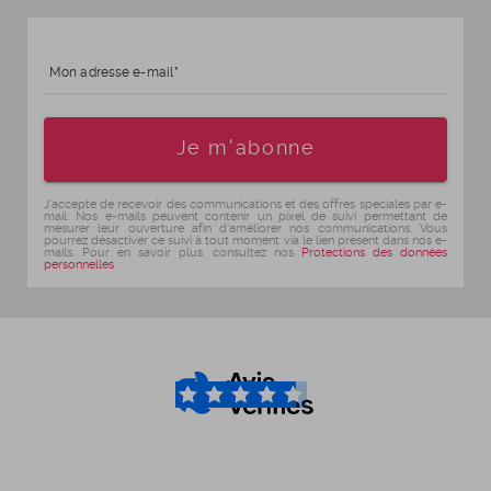
Mon adresse e-mail
Age
Je m'abonne
J'accepte de recevoir des communications et des offres spéciales par e-
mail. Nos e-mails peuvent contenir un pixel de suivi permettant de
mesurer leur ouverture afin d'améliorer nos communications. Vous
pourrez désactiver ce suivi à tout moment via le lien présent dans nos e-
mails. Pour en savoir plus, consultez nos
Protections des données
personnelles
.
4.6
/5