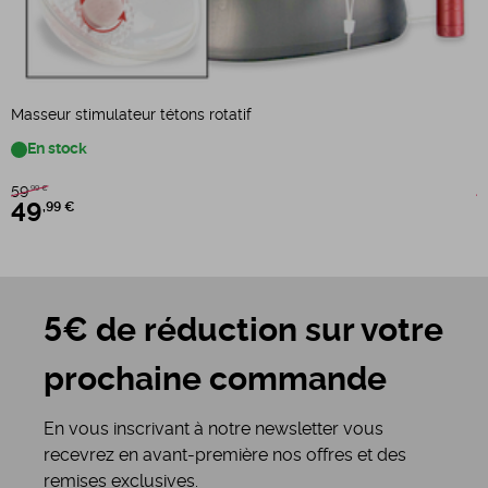
D
Masseur stimulateur tétons rotatif
En stock
9
59
,99 €
49
,99 €
5€ de réduction sur votre
prochaine commande
En vous inscrivant à notre newsletter vous
recevrez en avant-première nos offres et des
remises exclusives.