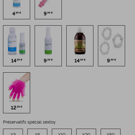
4
9
,99 €
,99 €
14
9
14
9
,99 €
,99 €
,99 €
,99 €
12
,99 €
Préservatifs spécial sextoy
X3
X5
X10
X20
X50