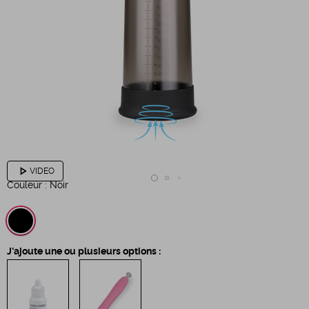
play_arrow
VIDEO
Couleur :
Noir
J'ajoute une ou plusieurs options :