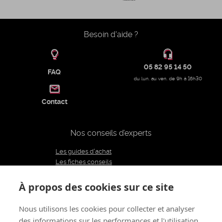
Besoin d'aide ?
05 82 95 14 50
FAQ
du lun. au ven. de 9h à 16h30
Contact
Nos conseils d’experts
Les guides d'achat
Les fiches conseils
Notre équipe d'experts
Le blog
À propos des cookies sur ce site
Charte éditoriale
Nous utilisons les cookies pour collecter et analyser
des informations sur les performances et l'utilisation