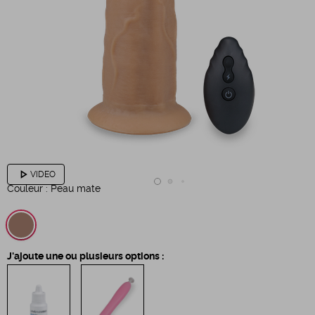
play_arrow
VIDEO
Couleur :
Peau mate
J'ajoute une ou plusieurs options :