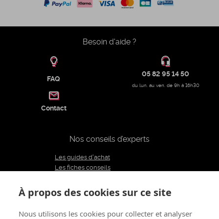
Besoin d'aide ?
05 82 95 14 50
FAQ
du lun. au ven. de 9h à 16h30
Contact
Nos conseils d’experts
Les guides d'achat
Les fiches conseils
Notre équipe d'experts
Le blog
À propos des cookies sur ce site
Charte éditoriale
Nous utilisons les cookies pour collecter et analyser