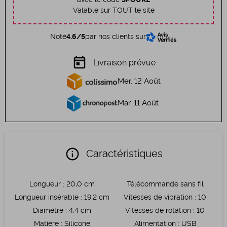
Valable sur TOUT le site
Noté
4.6/5
par nos clients sur
today
Livraison prévue
Mer. 12 Août
Mar. 11 Août
info
Caractéristiques
Longueur
:
20,0 cm
Télécommande sans fil
Longueur insérable
:
19,2 cm
Vitesses de vibration
:
10
Diamètre
:
4,4 cm
Vitesses de rotation
:
10
Matière
:
Silicone
Alimentation
:
USB