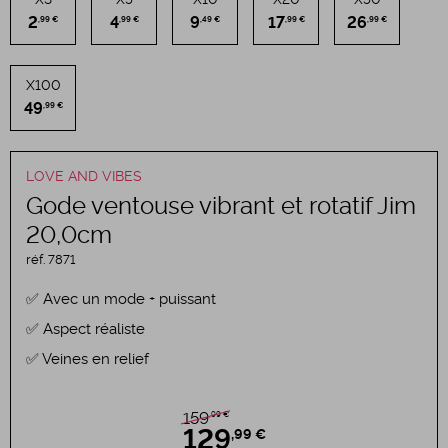
2
4
9
17
26
,99 €
,99 €
,49 €
,99 €
,99 €
X100
49
,99 €
LOVE AND VIBES
Gode ventouse vibrant et rotatif Jim
20,0cm
réf.
7871
Avec un mode + puissant
Aspect réaliste
Veines en relief
,99 €
159
129
,99 €