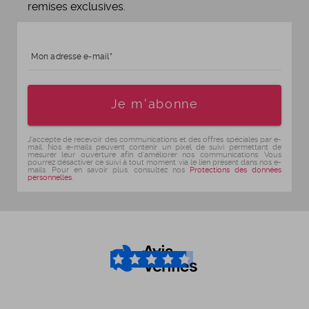
remises exclusives.
Mon adresse e-mail
Age
Je m'abonne
J'accepte de recevoir des communications et des offres spéciales par e-
mail. Nos e-mails peuvent contenir un pixel de suivi permettant de
mesurer leur ouverture afin d'améliorer nos communications. Vous
pourrez désactiver ce suivi à tout moment via le lien présent dans nos e-
mails. Pour en savoir plus, consultez nos
Protections des données
personnelles
.
4.6
/5