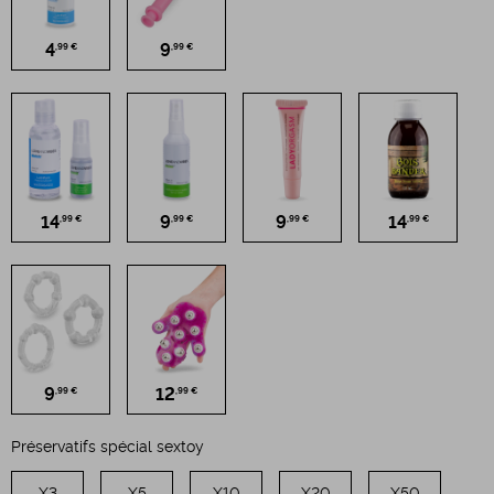
4
9
,99 €
,99 €
14
9
9
14
,99 €
,99 €
,99 €
,99 €
9
12
,99 €
,99 €
Préservatifs spécial sextoy
X3
X5
X10
X20
X50