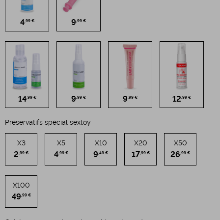
4
9
,99 €
,99 €
14
9
9
12
,99 €
,99 €
,99 €
,99 €
Préservatifs spécial sextoy
X3
X5
X10
X20
X50
2
4
9
17
26
,99 €
,99 €
,49 €
,99 €
,99 €
X100
49
,99 €