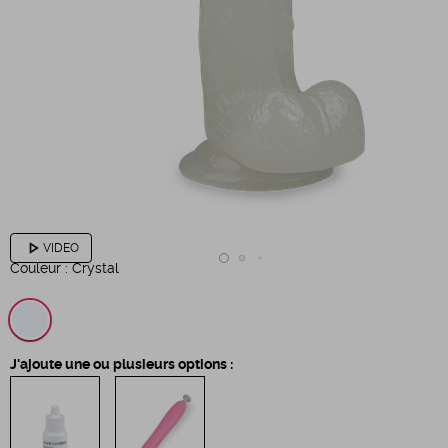
play_arrow
VIDEO
Couleur :
Crystal
J'ajoute une ou plusieurs options :