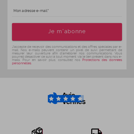
Mon adresse e-mail
Age
Je m'abonne
J'accepte de recevoir des communications et des offres spéciales par e-
mail. Nos e-mails peuvent contenir un pixel de suivi permettant de
mesurer leur ouverture afin d'améliorer nos communications. Vous
pourrez désactiver ce suivi à tout moment via le lien présent dans nos e-
mails. Pour en savoir plus, consultez nos
Protections des données
personnelles
.
4.6
/5