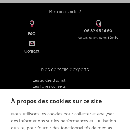
Besoin d'aide ?
05 82 95 14 50
FAQ
du lun. au ven. de 9h à 16h30
Contact
Nos conseils d’experts
Les guides d'achat
Les fiches conseils
Notre équipe d'experts
Le blog
À propos des cookies sur ce site
Charte éditoriale
Nous utilisons les cookies pour collecter et analyser
des informations sur les performances et l'utilisation
Restons connectés
du site, pour fournir des fonctionnalités de médias