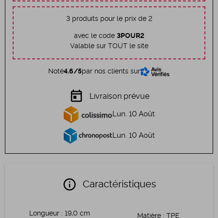
3 produits pour le prix de 2
avec le code
3POUR2
Valable sur TOUT le site
Noté
4.6/5
par nos clients sur
today
Livraison prévue
Lun. 10 Août
Lun. 10 Août
info
Caractéristiques
Longueur
:
19,0 cm
Matière
:
TPE