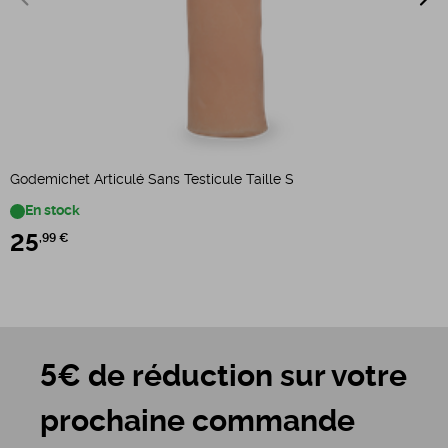
Godemichet Articulé Sans Testicule Taille S
P
En stock
25
,99 €
5€ de réduction sur votre
prochaine commande