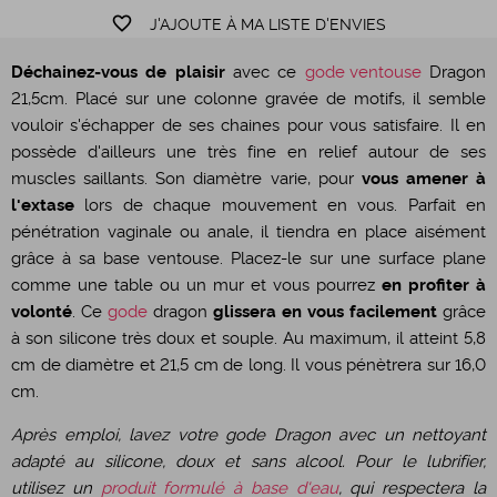
favorite_border
J'AJOUTE À MA LISTE D'ENVIES
Déchainez-vous de plaisir
avec ce
gode ventouse
Dragon
21,5cm. Placé sur une colonne gravée de motifs, il semble
vouloir s'échapper de ses chaines pour vous satisfaire. Il en
possède d'ailleurs une très fine en relief autour de ses
muscles saillants. Son diamètre varie, pour
vous amener à
l'extase
lors de chaque mouvement en vous. Parfait en
pénétration vaginale ou anale, il tiendra en place aisément
grâce à sa base ventouse. Placez-le sur une surface plane
comme une table ou un mur et vous pourrez
en profiter à
volonté
. Ce
gode
dragon
glissera en vous facilement
grâce
à son silicone très doux et souple. Au maximum, il atteint 5,8
cm de diamètre et 21,5 cm de long. Il vous pénètrera sur 16,0
cm.
Après emploi, lavez votre gode Dragon avec un nettoyant
adapté au silicone, doux et sans alcool. Pour le lubrifier,
utilisez un
produit formulé à base d'eau
, qui respectera la