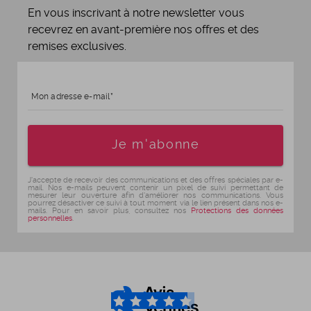
En vous inscrivant à notre newsletter vous
recevrez en avant-première nos offres et des
remises exclusives.
Mon adresse e-mail
Age
Je m'abonne
J'accepte de recevoir des communications et des offres spéciales par e-
mail. Nos e-mails peuvent contenir un pixel de suivi permettant de
mesurer leur ouverture afin d'améliorer nos communications. Vous
pourrez désactiver ce suivi à tout moment via le lien présent dans nos e-
mails. Pour en savoir plus, consultez nos
Protections des données
personnelles
.
4.6
/5