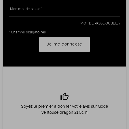
Mon mot de passe
MOT DE PASSE OUBLIÉ ?
* Champs obligatoires
Je me connecte
thumb_up
Soyez le premier à donner votre avis sur Gode
ventouse dragon 21,5cm