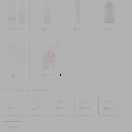
14
9
9
14
,99 €
,99 €
,99 €
,99 €
9
12
,99 €
,99 €
Préservatifs spécial sextoy
X3
X5
X10
X20
X50
2
4
9
17
26
,99 €
,99 €
,49 €
,99 €
,99 €
X100