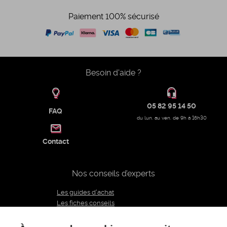
Paiement 100% sécurisé
Besoin d'aide ?
05 82 95 14 50
FAQ
du lun. au ven. de 9h à 16h30
Contact
Nos conseils d’experts
Les guides d'achat
Les fiches conseils
Notre équipe d'experts
Le blog