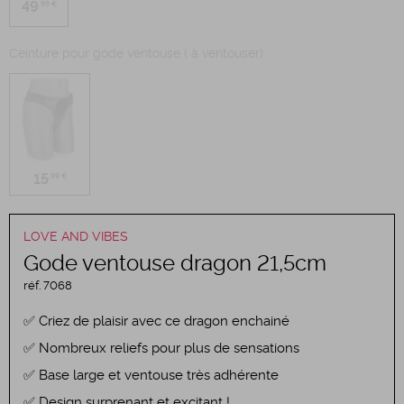
49
,99 €
Ceinture pour gode ventouse ( à ventouser)
15
,99 €
LOVE AND VIBES
Gode ventouse dragon 21,5cm
réf.
7068
Criez de plaisir avec ce dragon enchainé
Nombreux reliefs pour plus de sensations
Base large et ventouse très adhérente
Design surprenant et excitant !