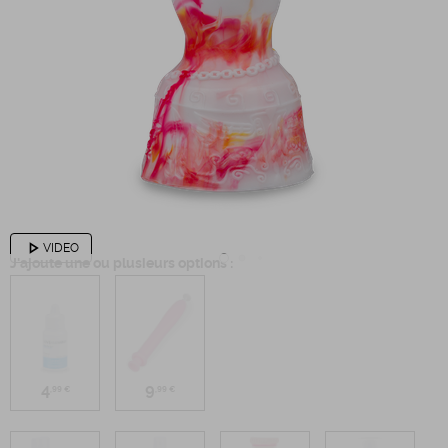
play_arrow
VIDEO
J'ajoute une ou plusieurs options :
4
9
,99 €
,99 €