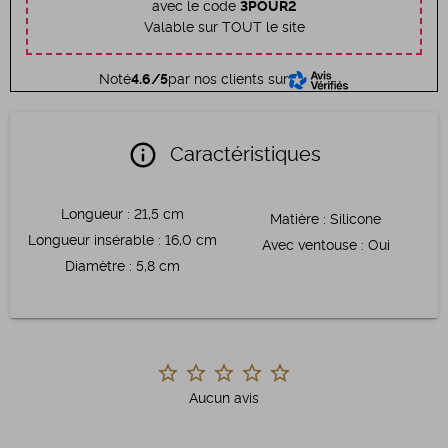
avec le code
3POUR2
Valable sur TOUT le site
Noté
4.6/5
par nos clients sur
info
Caractéristiques
Longueur
:
21,5 cm
Matière
:
Silicone
Longueur insérable
:
16,0 cm
Avec ventouse
:
Oui
Diamètre
:
5,8 cm
Aucun avis