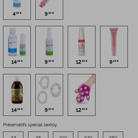
4
9
,99 €
,99 €
14
9
12
9
,99 €
,99 €
,99 €
,99 €
14
9
12
,99 €
,99 €
,99 €
Préservatifs spécial sextoy
X3
X5
X10
X20
X50