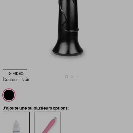
play_arrow
VIDEO
Couleur :
Noir
J'ajoute une ou plusieurs options :