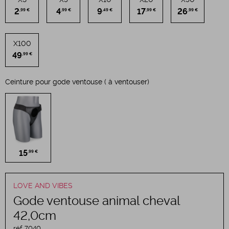
2
4
9
17
26
,99 €
,99 €
,49 €
,99 €
,99 €
X100
49
,99 €
Ceinture pour gode ventouse ( à ventouser)
15
,99 €
LOVE AND VIBES
Gode ventouse animal cheval
42,0cm
réf.
7040