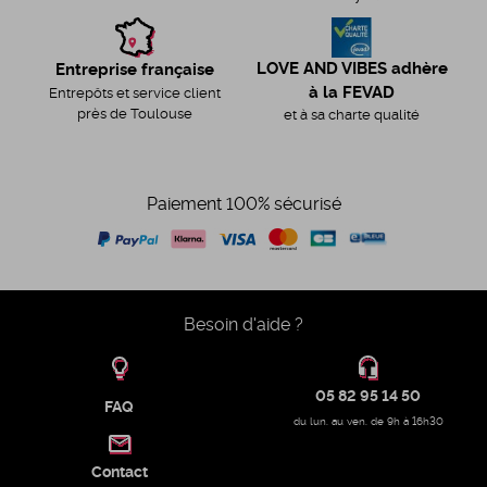
LOVE AND VIBES adhère
Entreprise française
à la FEVAD
Entrepôts et service client
près de Toulouse
et à sa charte qualité
Paiement 100% sécurisé
Besoin d'aide ?
05 82 95 14 50
FAQ
du lun. au ven. de 9h à 16h30
Contact