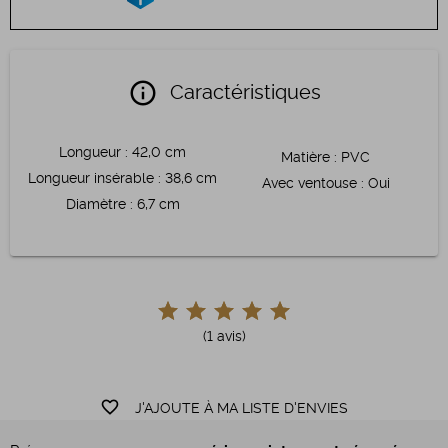
info
Caractéristiques
Longueur
:
42,0 cm
Matière
:
PVC
Longueur insérable
:
38,6 cm
Avec ventouse
:
Oui
Diamètre
:
6,7 cm
(1 avis)
favorite_border
J'AJOUTE À MA LISTE D'ENVIES