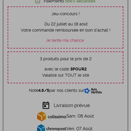
Jeu-concours !
Du 22 juillet au 18 août
Votre commande remboursée en bon d'achat !
Je tente ma chance
3 produits pour le prix de 2
avec le code
3POUR2
Valable sur TOUT le site
Noté
4.6/5
par nos clients sur
today
Livraison prévue
Sam. 08 Août
Ven. 07 Août