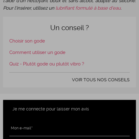
l'aide d'un nettoyant doux et sans alcool, adapté au silicone.
Pour l'insérer, utilisez un
lubrifiant formulé à base d'eau
.
Un conseil ?
Choisir son gode
Comment utiliser un gode
Quiz - Plutôt gode ou plutôt vibro ?
VOIR TOUS NOS CONSEILS
Je me connecte pour laisser mon avis
Mon e-mail