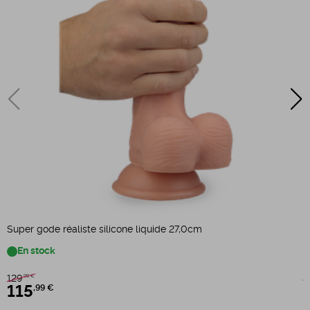
G
Super gode réaliste silicone liquide 27,0cm
En stock
7
129
,99 €
115
,99 €