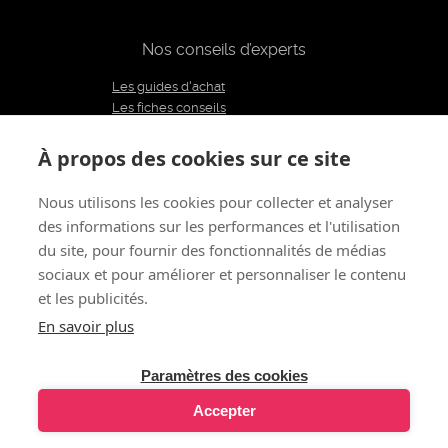
Nos conseils d’experts
Les guides d'achat
Les fiches conseils
Notre équipe d'experts
Le blog
À propos des cookies sur ce site
Charte éditoriale
Nous utilisons les cookies pour collecter et analyser
des informations sur les performances et l'utilisation
Restons connectés
du site, pour fournir des fonctionnalités de médias
sociaux et pour améliorer et personnaliser le contenu
et les publicités.
À propos de nous
CGV
Mentions légales - CGU
Politique de confidentialité
Renoncer au contrat
En savoir plus
Gestion des cookies
© 2011 - 2026 LOVE AND VIBES
Tous droits réservés
Paramètres des cookies
Accepter
J'ACHÈTE