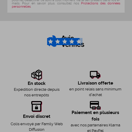
pourrez désactiver ce suivi à tout moment via le lien présent dans nos e-
mails. Pour en savoir plus, consultez nos
Protections des données
personnelles
.
4.6
/5
Livraison offerte
En stock
en point relais sans minimum
Expédition directe depuis
d'achat
nos entrepôts
Paiement en plusieurs
Envoi discret
fois
Colis envoyé par Family Web
avec nos partenaires Klarna
Diffusion
et PayPal