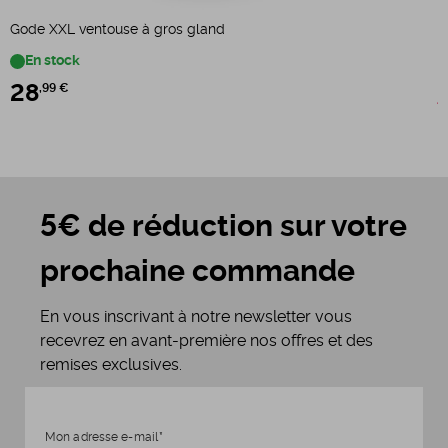
G
Gode XXL ventouse à gros gland
En stock
28
,99 €
8
5€ de réduction sur votre
prochaine commande
En vous inscrivant à notre newsletter vous
recevrez en avant-première nos offres et des
remises exclusives.
Mon adresse e-mail