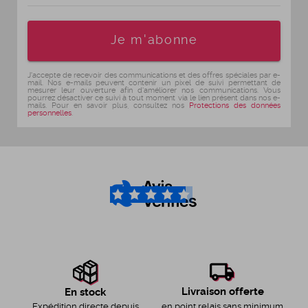
Age
Je m'abonne
J'accepte de recevoir des communications et des offres spéciales par e-
mail. Nos e-mails peuvent contenir un pixel de suivi permettant de
mesurer leur ouverture afin d'améliorer nos communications. Vous
pourrez désactiver ce suivi à tout moment via le lien présent dans nos e-
mails. Pour en savoir plus, consultez nos
Protections des données
personnelles
.
4.6
/5
Livraison offerte
En stock
en point relais sans minimum
Expédition directe depuis