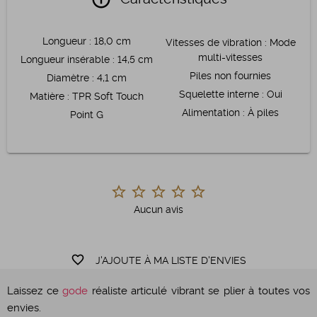
Longueur
:
18,0 cm
Vitesses de vibration
:
Mode
multi-vitesses
Longueur insérable
:
14,5 cm
Piles non fournies
Diamètre
:
4,1 cm
Squelette interne
:
Oui
Matière
:
TPR Soft Touch
Alimentation
:
À piles
Point G
Aucun avis
favorite_border
J'AJOUTE À MA LISTE D'ENVIES
Laissez ce
gode
réaliste articulé vibrant se plier à toutes vos
envies.