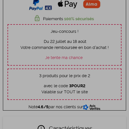
Jeu-concours !
Du 22 juillet au 18 août
Votre commande remboursée en bon d'achat !
Je tente ma chance
3 produits pour le prix de 2
avec le code
3POUR2
Valable sur TOUT le site
Noté
4.6/5
par nos clients sur
info
Caractéristiques