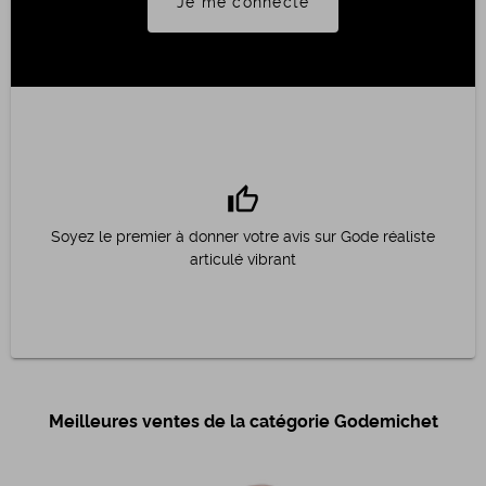
Je me connecte
thumb_up
Soyez le premier à donner votre avis sur Gode réaliste
articulé vibrant
Meilleures ventes de la catégorie Godemichet