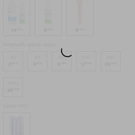
14
9
9
,99 €
,99 €
,99 €
Préservatifs spécial sextoy
X3
X5
X10
X20
X50
2
4
9
17
26
,99 €
,99 €
,49 €
,99 €
,99 €
X100
49
,99 €
3 piles LR03