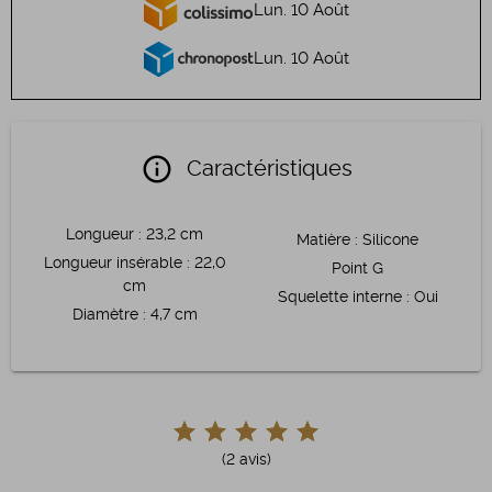
Lun. 10 Août
Lun. 10 Août
info
Caractéristiques
Longueur
:
23,2 cm
Matière
:
Silicone
Longueur insérable
:
22,0
Point G
cm
Squelette interne
:
Oui
Diamètre
:
4,7 cm
(2 avis)