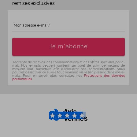
remises exclusives.
Mon adresse e-mail
Age
Je m'abonne
J'accepte de recevoir des communications et des offres spéciales par e-
mail. Nos e-mails peuvent contenir un pixel de suivi permettant de
mesurer leur ouverture afin d'améliorer nos communications. Vous
pourrez désactiver ce suivi à tout moment via le lien présent dans nos e-
mails. Pour en savoir plus, consultez nos
Protections des données
personnelles
.
4.6
/5