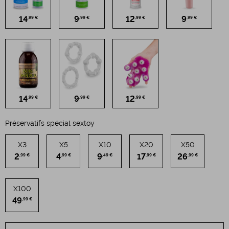
14
9
12
9
,99 €
,99 €
,99 €
,99 €
14
9
12
,99 €
,99 €
,99 €
Préservatifs spécial sextoy
X3
X5
X10
X20
X50
2
4
9
17
26
,99 €
,99 €
,49 €
,99 €
,99 €
X100
49
,99 €