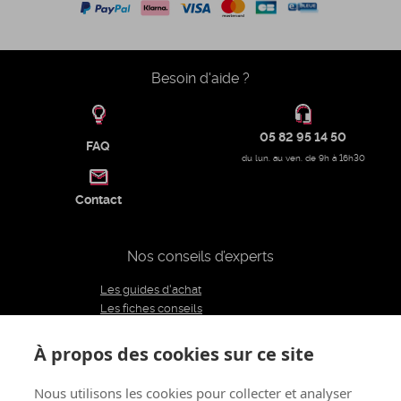
Besoin d'aide ?
05 82 95 14 50
FAQ
du lun. au ven. de 9h à 16h30
Contact
Nos conseils d’experts
Les guides d'achat
Les fiches conseils
Notre équipe d'experts
Le blog
À propos des cookies sur ce site
Charte éditoriale
Nous utilisons les cookies pour collecter et analyser