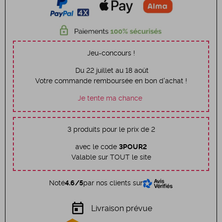
Jeu-concours !
Du 22 juillet au 18 août
Votre commande remboursée en bon d'achat !
Je tente ma chance
3 produits pour le prix de 2
avec le code
3POUR2
Valable sur TOUT le site
Noté
4.6/5
par nos clients sur
today
Livraison prévue