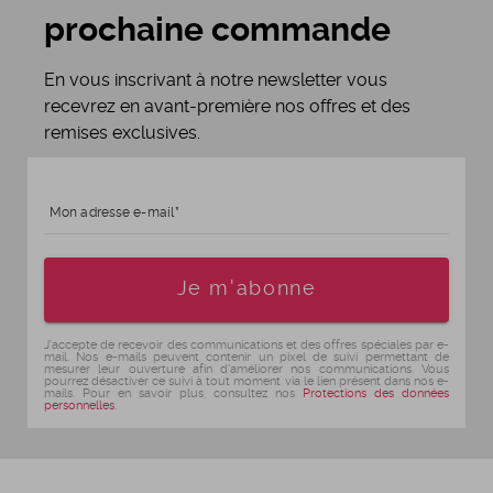
prochaine commande
En vous inscrivant à notre newsletter vous
recevrez en avant-première nos offres et des
remises exclusives.
Mon adresse e-mail
Age
Je m'abonne
J'accepte de recevoir des communications et des offres spéciales par e-
mail. Nos e-mails peuvent contenir un pixel de suivi permettant de
mesurer leur ouverture afin d'améliorer nos communications. Vous
pourrez désactiver ce suivi à tout moment via le lien présent dans nos e-
mails. Pour en savoir plus, consultez nos
Protections des données
personnelles
.