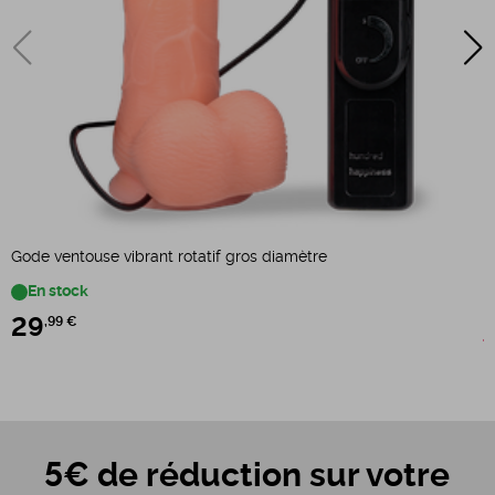
Gode ventouse vibrant rotatif gros diamètre
G
En stock
29
,99 €
1
5€ de réduction sur votre