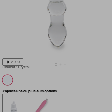
play_arrow
VIDEO
Couleur :
Crystal
J'ajoute une ou plusieurs options :