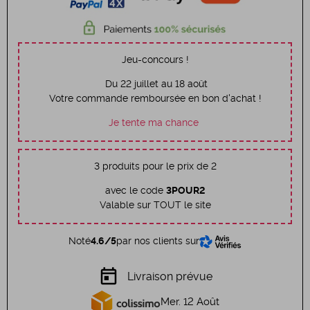
Jeu-concours !
Du 22 juillet au 18 août
Votre commande remboursée en bon d'achat !
Je tente ma chance
3 produits pour le prix de 2
avec le code
3POUR2
Valable sur TOUT le site
Noté
4.6/5
par nos clients sur
today
Livraison prévue
Mer. 12 Août