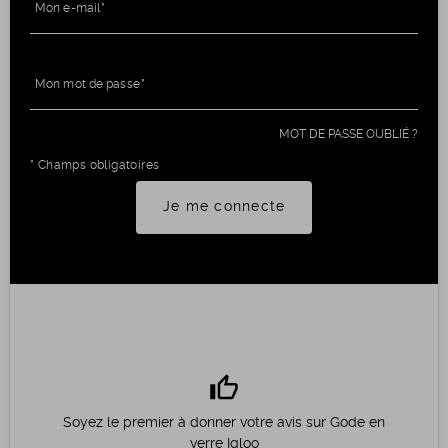
Mon e-mail
Mon mot de passe
MOT DE PASSE OUBLIÉ ?
* Champs obligatoires
Je me connecte
thumb_up
Soyez le premier à donner votre avis sur Gode en
verre Igloo