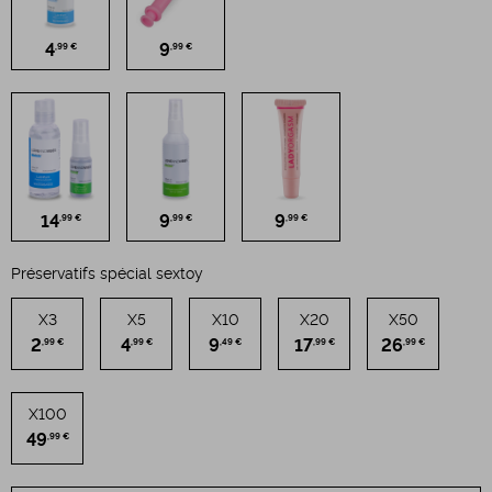
4
9
,99 €
,99 €
14
9
9
,99 €
,99 €
,99 €
Préservatifs spécial sextoy
X3
X5
X10
X20
X50
2
4
9
17
26
,99 €
,99 €
,49 €
,99 €
,99 €
X100
49
,99 €