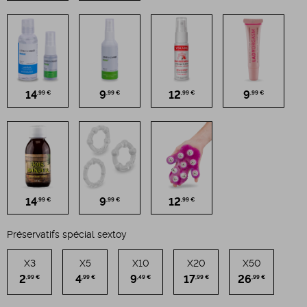
14
9
12
9
,99 €
,99 €
,99 €
,99 €
14
9
12
,99 €
,99 €
,99 €
Préservatifs spécial sextoy
X3
X5
X10
X20
X50
2
4
9
17
26
,99 €
,99 €
,49 €
,99 €
,99 €