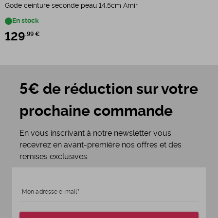
Gode ceinture seconde peau 14,5cm Amir
G
En stock
129
,99 €
5€ de réduction sur votre
prochaine commande
En vous inscrivant à notre newsletter vous
recevrez en avant-première nos offres et des
remises exclusives.
Mon adresse e-mail