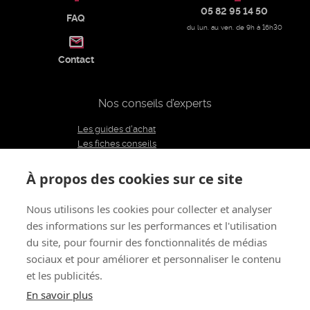
05 82 95 14 50
FAQ
du lun. au ven. de 9h à 16h30
Contact
Nos conseils d’experts
Les guides d'achat
Les fiches conseils
Notre équipe d'experts
Le blog
À propos des cookies sur ce site
Charte éditoriale
Nous utilisons les cookies pour collecter et analyser
des informations sur les performances et l'utilisation
Restons connectés
du site, pour fournir des fonctionnalités de médias
sociaux et pour améliorer et personnaliser le contenu
et les publicités.
À propos de nous
CGV
Mentions légales - CGU
Politique de confidentialité
Renoncer au contrat
En savoir plus
Gestion des cookies