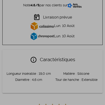
Noté
4.6/5
par nos clients sur
today
Livraison prévue
Lun. 10 Août
Lun. 10 Août
info
Caractéristiques
Longueur insérable
:
19,0 cm
Matière
:
Silicone
Diamètre
:
4,6 cm
Tour de hanche
:
Extensible