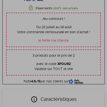
Jeu-concours !
Du 22 juillet au 18 août
Votre commande remboursée en bon d'achat !
Je tente ma chance
3 produits pour le prix de 2
avec le code
3POUR2
Valable sur TOUT le site
Noté
4.6/5
par nos clients sur
info
Caractéristiques