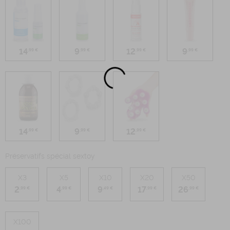
14
9
12
9
,99 €
,99 €
,99 €
,99 €
14
9
12
,99 €
,99 €
,99 €
Préservatifs spécial sextoy
X3
X5
X10
X20
X50
2
4
9
17
26
,99 €
,99 €
,49 €
,99 €
,99 €
X100