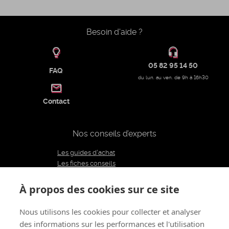
Besoin d'aide ?
05 82 95 14 50
FAQ
du lun. au ven. de 9h à 16h30
Contact
Nos conseils d’experts
Les guides d'achat
Les fiches conseils
Notre équipe d'experts
Le blog
À propos des cookies sur ce site
Charte éditoriale
Nous utilisons les cookies pour collecter et analyser
des informations sur les performances et l'utilisation
Restons connectés