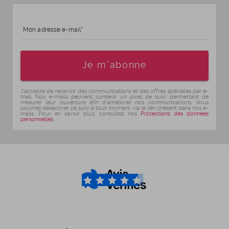
Mon adresse e-mail
Age
Je m'abonne
J'accepte de recevoir des communications et des offres spéciales par e-
mail. Nos e-mails peuvent contenir un pixel de suivi permettant de
mesurer leur ouverture afin d'améliorer nos communications. Vous
pourrez désactiver ce suivi à tout moment via le lien présent dans nos e-
mails. Pour en savoir plus, consultez nos
Protections des données
personnelles
.
4.6
/5