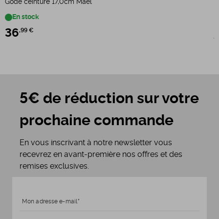
Gode ceinture 17,0cm Mael
G
En stock
36
,99 €
3
5€ de réduction sur votre
prochaine commande
En vous inscrivant à notre newsletter vous
recevrez en avant-première nos offres et des
remises exclusives.
Mon adresse e-mail