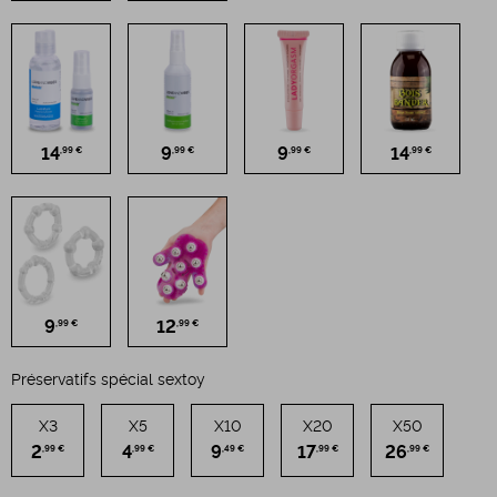
14
9
9
14
,99 €
,99 €
,99 €
,99 €
9
12
,99 €
,99 €
Préservatifs spécial sextoy
X3
X5
X10
X20
X50
2
4
9
17
26
,99 €
,99 €
,49 €
,99 €
,99 €