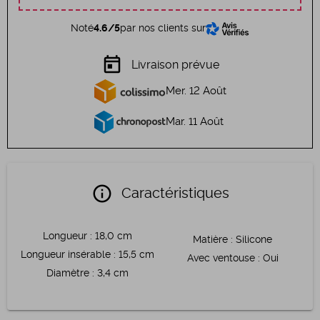
Noté
4.6/5
par nos clients sur
today
Livraison prévue
Mer. 12 Août
Mar. 11 Août
info
Caractéristiques
Longueur
:
18,0 cm
Matière
:
Silicone
Longueur insérable
:
15,5 cm
Avec ventouse
:
Oui
Diamètre
:
3,4 cm