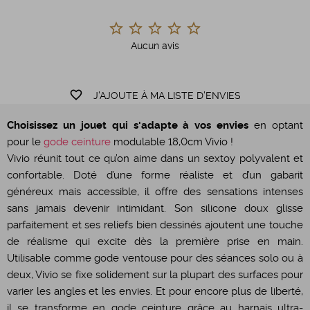
Aucun avis
favorite_border
J'AJOUTE À MA LISTE D'ENVIES
Choisissez un jouet qui s'adapte à vos envies
en optant
pour le
gode ceinture
modulable 18,0cm Vivio !
Vivio réunit tout ce qu’on aime dans un sextoy polyvalent et
confortable. Doté d’une forme réaliste et d’un gabarit
généreux mais accessible, il offre des sensations intenses
sans jamais devenir intimidant. Son silicone doux glisse
parfaitement et ses reliefs bien dessinés ajoutent une touche
de réalisme qui excite dès la première prise en main.
Utilisable comme gode ventouse pour des séances solo ou à
deux, Vivio se fixe solidement sur la plupart des surfaces pour
varier les angles et les envies. Et pour encore plus de liberté,
il se transforme en gode ceinture grâce au harnais ultra-