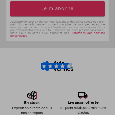
Age
Je m'abonne
J'accepte de recevoir des communications et des offres spéciales par e-
mail. Nos e-mails peuvent contenir un pixel de suivi permettant de
mesurer leur ouverture afin d'améliorer nos communications. Vous
pourrez désactiver ce suivi à tout moment via le lien présent dans nos e-
mails. Pour en savoir plus, consultez nos
Protections des données
personnelles
.
4.6
/5
Livraison offerte
En stock
en point relais sans minimum
Expédition directe depuis
d'achat
nos entrepôts