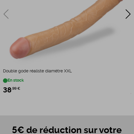
Double gode réaliste diamètre XXL
U
En stock
38
,99 €
1
5€ de réduction sur votre