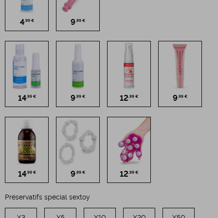
4
9
,99 €
,99 €
14
9
12
9
,99 €
,99 €
,99 €
,99 €
14
9
12
,99 €
,99 €
,99 €
Préservatifs spécial sextoy
X3
X5
X10
X20
X50