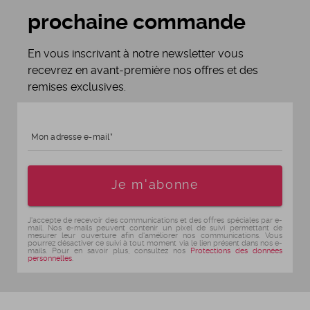
prochaine commande
En vous inscrivant à notre newsletter vous
recevrez en avant-première nos offres et des
remises exclusives.
Mon adresse e-mail
Age
Je m'abonne
J'accepte de recevoir des communications et des offres spéciales par e-
mail. Nos e-mails peuvent contenir un pixel de suivi permettant de
mesurer leur ouverture afin d'améliorer nos communications. Vous
pourrez désactiver ce suivi à tout moment via le lien présent dans nos e-
mails. Pour en savoir plus, consultez nos
Protections des données
personnelles
.