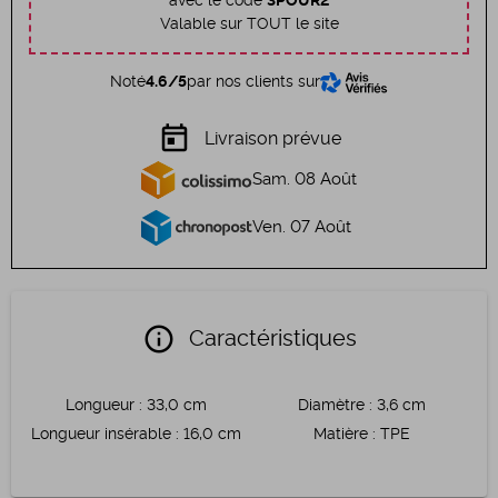
avec le code
3POUR2
Valable sur TOUT le site
Noté
4.6/5
par nos clients sur
today
Livraison prévue
Sam. 08 Août
Ven. 07 Août
info
Caractéristiques
Longueur
:
33,0 cm
Diamètre
:
3,6 cm
Longueur insérable
:
16,0 cm
Matière
:
TPE