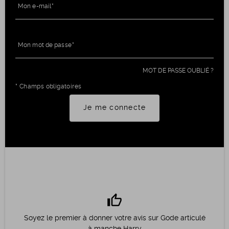
Mon e-mail
Mon mot de passe
MOT DE PASSE OUBLIÉ ?
* Champs obligatoires
Je me connecte
thumb_up
Soyez le premier à donner votre avis sur Gode articulé