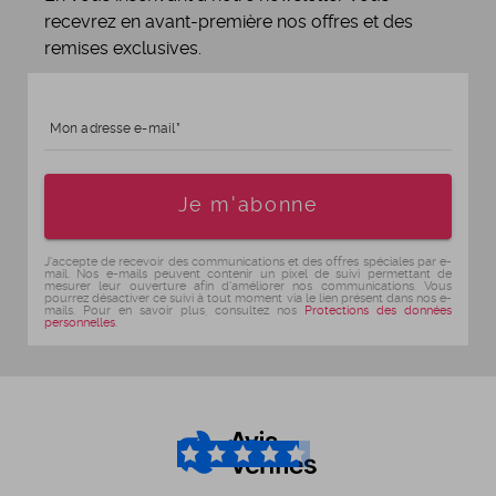
recevrez en avant-première nos offres et des
remises exclusives.
Mon adresse e-mail
Age
Je m'abonne
J'accepte de recevoir des communications et des offres spéciales par e-
mail. Nos e-mails peuvent contenir un pixel de suivi permettant de
mesurer leur ouverture afin d'améliorer nos communications. Vous
pourrez désactiver ce suivi à tout moment via le lien présent dans nos e-
mails. Pour en savoir plus, consultez nos
Protections des données
personnelles
.
4.6
/5