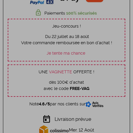
Jeu-concours !
Du 22 juillet au 18 août
Votre commande remboursée en bon d'achat !
Je tente ma chance
UNE
VAGINETTE
OFFERTE !
dès 100€ d'achat
avec le code
FREE-VAG
Noté
4.6/5
par nos clients sur
today
Livraison prévue
Mer. 12 Août