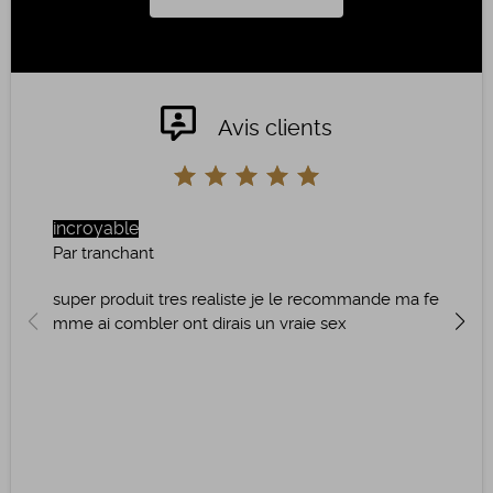
Avis clients
incroyable
Parf
Par tranchant
Par 
super produit tres realiste je le recommande ma fe
Auta
mme ai combler ont dirais un vraie sex
ste t
ure 
couc
que 