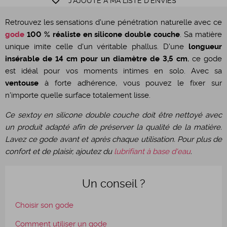
favorite_border
J'AJOUTE À MA LISTE D'ENVIES
Retrouvez les sensations d'une pénétration naturelle avec ce
gode
100 % réaliste en silicone double couche
. Sa matière
unique imite celle d'un véritable phallus. D'une
longueur
insérable de 14 cm pour un diamètre de 3,5 cm
, ce gode
est idéal pour vos moments intimes en solo. Avec sa
ventouse
à forte adhérence, vous pouvez le fixer sur
n'importe quelle surface totalement lisse.
Ce sextoy en silicone double couche doit être nettoyé avec
un produit adapté afin de préserver la qualité de la matière.
Lavez ce gode avant et après chaque utilisation. Pour plus de
confort et de plaisir, ajoutez du
lubrifiant à base d'eau
.
Un conseil ?
Choisir son gode
Comment utiliser un gode