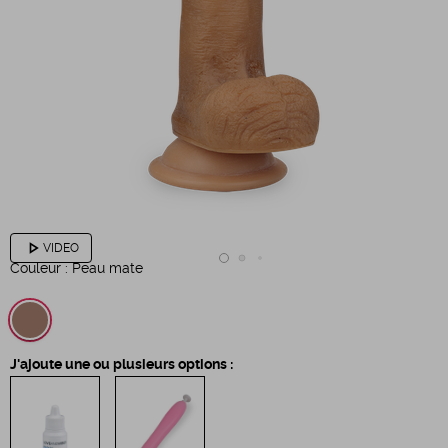
play_arrow
VIDEO
Couleur :
Peau mate
J'ajoute une ou plusieurs options :