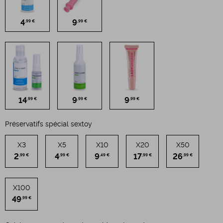
4
9
,99 €
,99 €
14
9
9
,99 €
,99 €
,99 €
Préservatifs spécial sextoy
X3
X5
X10
X20
X50
2
4
9
17
26
,99 €
,99 €
,49 €
,99 €
,99 €
X100
49
,99 €