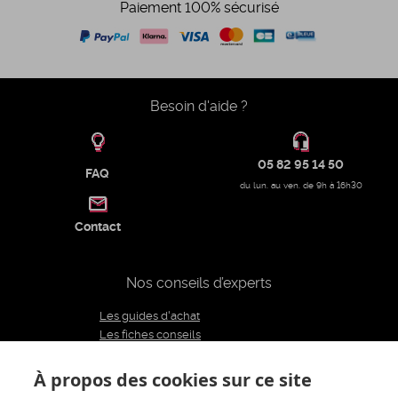
Paiement 100% sécurisé
Besoin d'aide ?
05 82 95 14 50
FAQ
du lun. au ven. de 9h à 16h30
Contact
Nos conseils d’experts
Les guides d'achat
Les fiches conseils
Notre équipe d'experts
Le blog
À propos des cookies sur ce site
Charte éditoriale