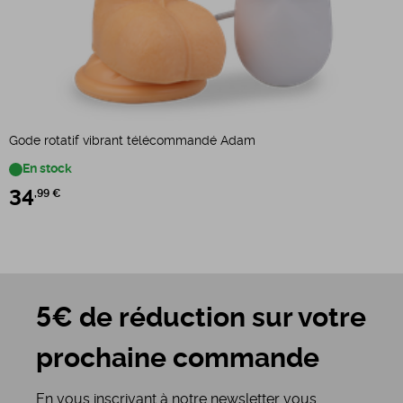
Gode rotatif vibrant télécommandé Adam
G
En stock
34
,99 €
5€ de réduction sur votre
prochaine commande
En vous inscrivant à notre newsletter vous