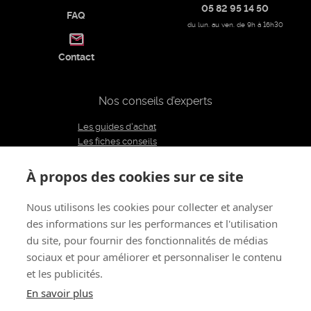
05 82 95 14 50
FAQ
du lun. au ven. de 9h à 16h30
Contact
Nos conseils d’experts
Les guides d'achat
Les fiches conseils
Notre équipe d'experts
Le blog
À propos des cookies sur ce site
Charte éditoriale
Nous utilisons les cookies pour collecter et analyser
des informations sur les performances et l'utilisation
Restons connectés
du site, pour fournir des fonctionnalités de médias
sociaux et pour améliorer et personnaliser le contenu
et les publicités.
À propos de nous
CGV
Mentions légales - CGU
Politique de confidentialité
Renoncer au contrat
En savoir plus
Gestion des cookies