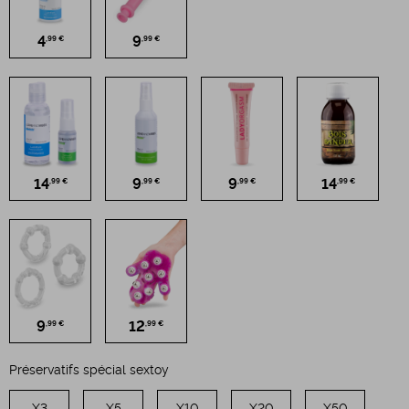
4
9
,99 €
,99 €
14
9
9
14
,99 €
,99 €
,99 €
,99 €
9
12
,99 €
,99 €
Préservatifs spécial sextoy
X3
X5
X10
X20
X50