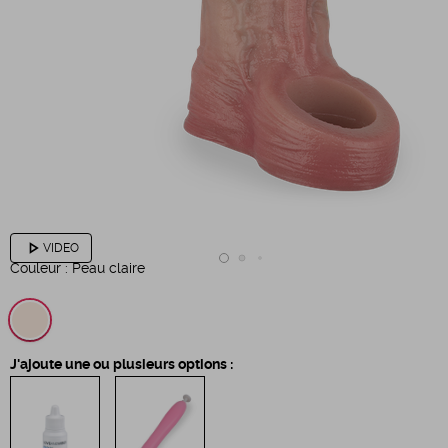
play_arrow
VIDEO
Couleur :
Peau claire
J'ajoute une ou plusieurs options :