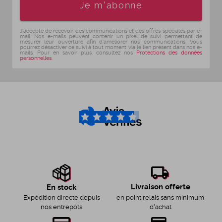
Je m'abonne
J'accepte de recevoir des communications et des offres spéciales par e-
mail. Nos e-mails peuvent contenir un pixel de suivi permettant de
mesurer leur ouverture afin d'améliorer nos communications. Vous
pourrez désactiver ce suivi à tout moment via le lien présent dans nos e-
mails. Pour en savoir plus, consultez nos
Protections des données
personnelles
.
4.6
/5
Livraison offerte
En stock
en point relais sans minimum
Expédition directe depuis
d'achat
nos entrepôts