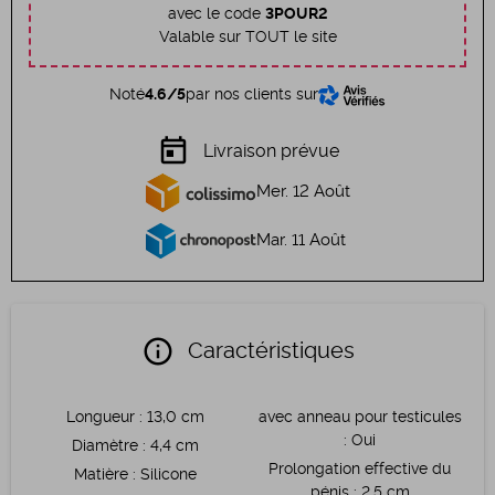
avec le code
3POUR2
Valable sur TOUT le site
Noté
4.6/5
par nos clients sur
today
Livraison prévue
Mer. 12 Août
Mar. 11 Août
info
Caractéristiques
Longueur
:
13,0 cm
avec anneau pour testicules
:
Oui
Diamètre
:
4,4 cm
Prolongation effective du
Matière
:
Silicone
pénis
:
2,5 cm