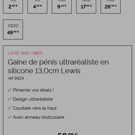
2
4
9
17
26
,99 €
,99 €
,49 €
,99 €
,99 €
X100
49
,99 €
LOVE AND VIBES
Gaine de pénis ultraréaliste en
silicone 13,0cm Lewis
réf.
9924
Pimente vos ébats !
Design ultraréaliste
Courbée vers le haut
Avec anneau testiculaire
,99 €