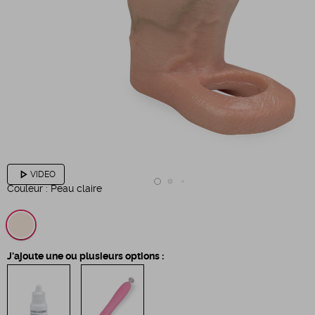
play_arrow
VIDEO
Couleur :
Peau claire
J'ajoute une ou plusieurs options :