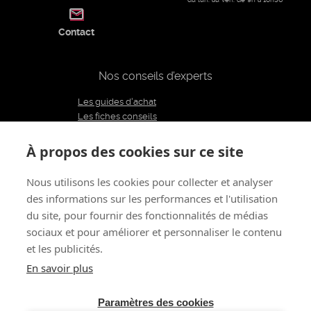
Contact
Nos conseils d’experts
Les guides d'achat
Les fiches conseils
Notre équipe d'experts
Le blog
À propos des cookies sur ce site
Charte éditoriale
Nous utilisons les cookies pour collecter et analyser
des informations sur les performances et l'utilisation
Restons connectés
du site, pour fournir des fonctionnalités de médias
sociaux et pour améliorer et personnaliser le contenu
et les publicités.
À propos de nous
CGV
Mentions légales - CGU
Politique de confidentialité
Renoncer au contrat
En savoir plus
Gestion des cookies
© 2011 - 2026 LOVE AND VIBES
Tous droits réservés
Paramètres des cookies