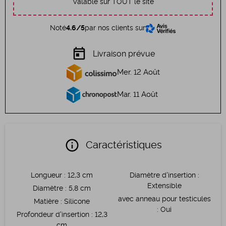
Valable sur TOUT le site
Noté
4.6/5
par nos clients sur
today
Livraison prévue
Mer. 12 Août
Mar. 11 Août
info
Caractéristiques
Longueur
:
12,3 cm
Diamètre d'insertion
:
Extensible
Diamètre
:
5,8 cm
avec anneau pour testicules
Matière
:
Silicone
:
Oui
Profondeur d'insertion
:
12,3
cm