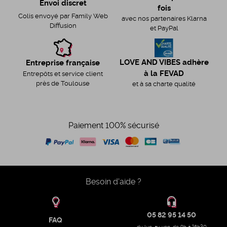
Envoi discret
fois
Colis envoyé par Family Web
avec nos partenaires Klarna
Diffusion
et PayPal
LOVE AND VIBES adhère
Entreprise française
à la FEVAD
Entrepôts et service client
près de Toulouse
et à sa charte qualité
Paiement 100% sécurisé
Besoin d'aide ?
05 82 95 14 50
FAQ
du lun. au ven. de 9h à 16h30