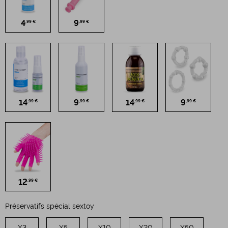
4
9
,99 €
,99 €
14
9
14
9
,99 €
,99 €
,99 €
,99 €
12
,99 €
Préservatifs spécial sextoy
X3
X5
X10
X20
X50