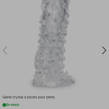
Gaine crystal à picots pour pénis
G
En stock