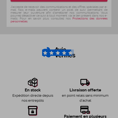
J'accepte de recevoir des communications et des offres spéciales par e-
mail. Nos e-mails peuvent contenir un pixel de suivi permettant de
mesurer leur ouverture afin d'améliorer nos communications. Vous
pourrez désactiver ce suivi à tout moment via le lien présent dans nos e-
mails. Pour en savoir plus, consultez nos
Protections des données
personnelles
.
4.6
/5
Livraison offerte
En stock
en point relais sans minimum
Expédition directe depuis
d'achat
nos entrepôts
Paiement en plusieurs