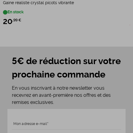
G
Gaine réaliste crystal picots vibrante
En stock
20
,99 €
3
5€ de réduction sur votre
prochaine commande
En vous inscrivant à notre newsletter vous
recevrez en avant-première nos offres et des
remises exclusives.
Mon adresse e-mail