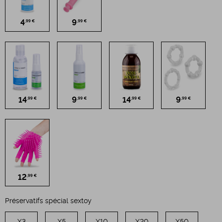
4
9
,99 €
,99 €
14
9
14
9
,99 €
,99 €
,99 €
,99 €
12
,99 €
Préservatifs spécial sextoy
X3
X5
X10
X20
X50