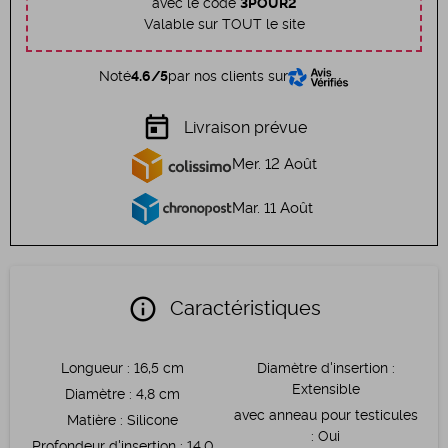
avec le code
3POUR2
Valable sur TOUT le site
Noté
4.6/5
par nos clients sur
today
Livraison prévue
Mer. 12 Août
Mar. 11 Août
info
Caractéristiques
Longueur
:
16,5 cm
Diamètre d'insertion
:
Extensible
Diamètre
:
4,8 cm
avec anneau pour testicules
Matière
:
Silicone
:
Oui
Profondeur d'insertion
:
14,0