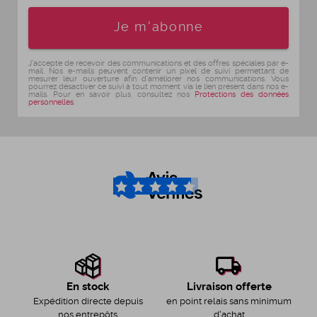
Age
Je m'abonne
J'accepte de recevoir des communications et des offres spéciales par e-
mail. Nos e-mails peuvent contenir un pixel de suivi permettant de
mesurer leur ouverture afin d'améliorer nos communications. Vous
pourrez désactiver ce suivi à tout moment via le lien présent dans nos e-
mails. Pour en savoir plus, consultez nos
Protections des données
personnelles
.
4.6
/5
Livraison offerte
En stock
en point relais sans minimum
Expédition directe depuis
d'achat
nos entrepôts