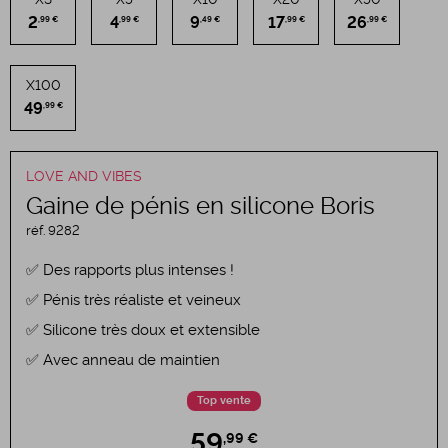
2
4
9
17
26
,99 €
,99 €
,49 €
,99 €
,99 €
X100
49
,99 €
LOVE AND VIBES
Gaine de pénis en silicone Boris
réf.
9282
Des rapports plus intenses !
Pénis très réaliste et veineux
Silicone très doux et extensible
Avec anneau de maintien
Top vente
59
,99 €