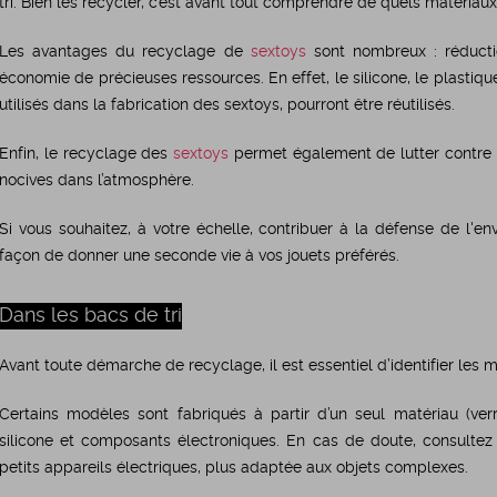
tri. Bien les recycler, c’est avant tout comprendre de quels matériaux il
Les avantages du recyclage de
sextoys
sont nombreux : réductio
économie de précieuses ressources. En effet, le silicone, le plastiqu
utilisés dans la fabrication des sextoys, pourront être réutilisés.
Enfin, le recyclage des
sextoys
permet également de lutter contre la
nocives dans l’atmosphère.
Si vous souhaitez, à votre échelle, contribuer à la défense de l'en
façon de donner une seconde vie à vos jouets préférés.
Dans les bacs de tri
Avant toute démarche de recyclage, il est essentiel d’identifier les
Certains modèles sont fabriqués à partir d’un seul matériau (verr
silicone et composants électroniques. En cas de doute, consultez la
petits appareils électriques, plus adaptée aux objets complexes.