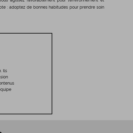
ous agissez favorablement pour l’environnement et
pte : adoptez de bonnes habitudes pour prendre soin
 Ils
nsion
contenus
équipe