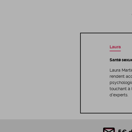
Laura
Santé sexue
Laura Marti
rendent acc
psychologiq
touchant à 
d'experts.