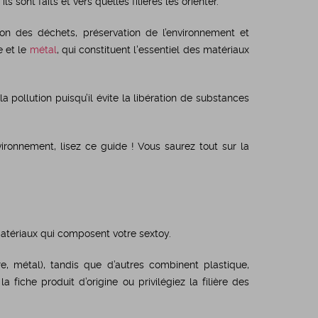
s sont faits et vers quelles filières les orienter.
n des déchets, préservation de l’environnement et
e et le
métal
, qui constituent l'essentiel des matériaux
 pollution puisqu’il évite la libération de substances
vironnement, lisez ce guide ! Vous saurez tout sur la
 matériaux qui composent votre sextoy.
e, métal), tandis que d’autres combinent plastique,
 fiche produit d’origine ou privilégiez la filière des