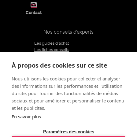
Contact
Nos conseils d’experts
Les guides d'achat
Les fiches conseils
Notre équipe d'experts
Le blog
À propos des cookies sur ce site
Charte éditoriale
Nous utilisons les cookies pour collecter et analyser
des informations sur les performances et l'utilisation
Restons connectés
du site, pour fournir des fonctionnalités de médias
sociaux et pour améliorer et personnaliser le contenu
et les publicités.
À propos de nous
CGV
Mentions légales - CGU
Politique de confidentialité
Renoncer au contrat
En savoir plus
Gestion des cookies
© 2011 - 2026 LOVE AND VIBES
Tous droits réservés
Paramètres des cookies