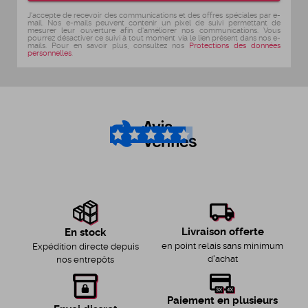
J'accepte de recevoir des communications et des offres spéciales par e-
mail. Nos e-mails peuvent contenir un pixel de suivi permettant de
mesurer leur ouverture afin d'améliorer nos communications. Vous
pourrez désactiver ce suivi à tout moment via le lien présent dans nos e-
mails. Pour en savoir plus, consultez nos
Protections des données
personnelles
.
4.6
/5
Livraison offerte
En stock
en point relais sans minimum
Expédition directe depuis
d'achat
nos entrepôts
Paiement en plusieurs