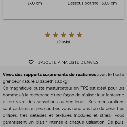
17,0 cm
Dessous poitrine
:
63,0 cm
(2 avis)
favorite_border
J'AJOUTE À MA LISTE D'ENVIES
Vivez des rapports surprenants de réalismes
avec le buste
grandeur nature Elizabeth 18,6kg !
Ce magnifique buste masturbateur en TPE est idéal pour les
hommes à la recherche d'une façon de réaliser leur fantasme
et de vivre des sensations authentiques. Ses mensurations
sont parfaites et ses courbes vous rendrons fou de désir. Les
orifices, très détaillés et texturés (nodules et stries), vous
garantissent un plaisir intense à chaque utilisation. De plus,