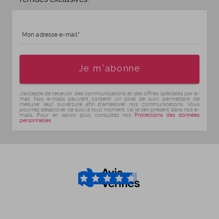
Mon adresse e-mail
Age
Je m'abonne
J'accepte de recevoir des communications et des offres spéciales par e-
mail. Nos e-mails peuvent contenir un pixel de suivi permettant de
mesurer leur ouverture afin d'améliorer nos communications. Vous
pourrez désactiver ce suivi à tout moment via le lien présent dans nos e-
mails. Pour en savoir plus, consultez nos
Protections des données
personnelles
.
4.6
/5