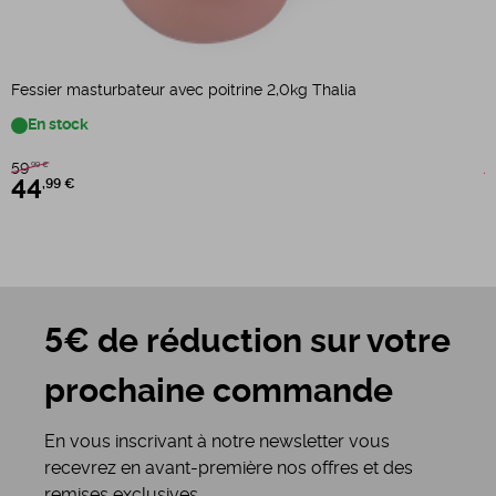
B
Fessier masturbateur avec poitrine 2,0kg Thalia
En stock
4
59
,99 €
44
,99 €
5€ de réduction sur votre
prochaine commande
En vous inscrivant à notre newsletter vous
recevrez en avant-première nos offres et des
remises exclusives.