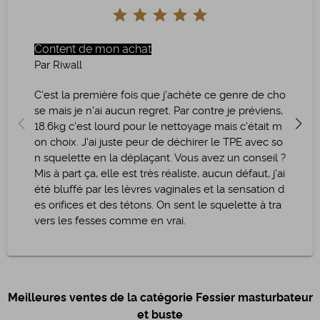
Content de mon achat
Supe
Par Riwall
Par 
C'est la première fois que j'achète ce genre de cho
Ce b
se mais je n'ai aucun regret. Par contre je préviens,
ur n
18.6kg c'est lourd pour le nettoyage mais c'était m
conv
on choix. J'ai juste peur de déchirer le TPE avec so
n squelette en la déplaçant. Vous avez un conseil ?
Mis à part ça, elle est très réaliste, aucun défaut, j'ai
été bluffé par les lèvres vaginales et la sensation d
es orifices et des tétons. On sent le squelette à tra
vers les fesses comme en vrai.
Meilleures ventes de la catégorie Fessier masturbateur
et buste