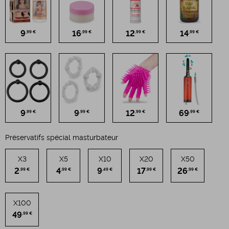
9
16
12
14
,99 €
,99 €
,99 €
,99 €
9
9
12
69
,99 €
,99 €
,99 €
,99 €
Préservatifs spécial masturbateur
X3
X5
X10
X20
X50
2
4
9
17
26
,99 €
,99 €
,49 €
,99 €
,99 €
X100
49
,99 €