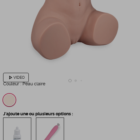
play_arrow
VIDEO
Couleur :
Peau claire
J'ajoute une ou plusieurs options :