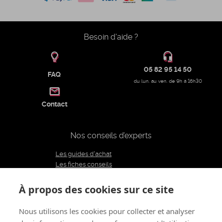
Besoin d'aide ?
05 82 95 14 50
FAQ
du lun. au ven. de 9h à 16h30
Contact
Nos conseils d’experts
Les guides d'achat
Les fiches conseils
Notre équipe d'experts
Le blog
À propos des cookies sur ce site
Charte éditoriale
Nous utilisons les cookies pour collecter et analyser