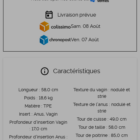
today
Livraison prévue
Sam. 08 Août
Ven. 07 Août
info
Caractéristiques
Longueur
:
58,0 cm
Texture du vagin
:
nodulé et
strié
Poids
:
18,6 kg
Texture de l'anus
:
nodulé et
Matière
:
TPE
strié
Insert
:
Anus, Vagin
Tour de cuisse
:
49,0 cm
Profondeur d'insertion Vagin
Tour de taille
:
58,0 cm
:
17,0 cm
Tour de poitrine
:
85,0 cm
Profondeur d'insertion Anus
: