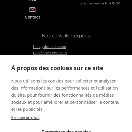
du lun. au ven. de 9h à 16h30
Contact
Nos conseils d’experts
Les guides d'achat
Les fiches conseils
Notre équipe d'experts
Le blog
À propos des cookies sur ce site
Charte éditoriale
Nous utilisons les cookies pour collecter et analyser
des informations sur les performances et l'utilisation
Restons connectés
du site, pour fournir des fonctionnalités de médias
sociaux et pour améliorer et personnaliser le contenu
et les publicités.
À propos de nous
CGV
Mentions légales - CGU
Politique de confidentialité
Renoncer au contrat
En savoir plus
Gestion des cookies
© 2011 - 2026 LOVE AND VIBES
Tous droits réservés
Paramètres des cookies