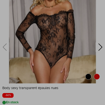
Body sexy transparent épaules nues
B
-50%
En stock