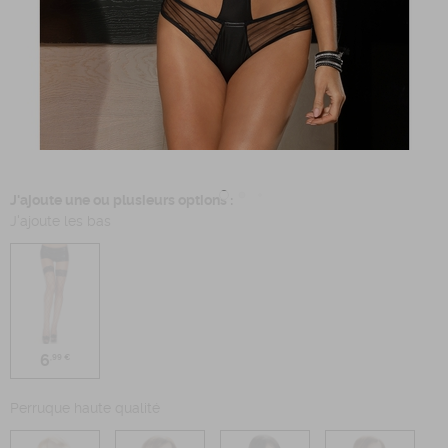
J'ajoute une ou plusieurs options :
J'ajoute les bas
6
,99 €
Perruque haute qualité