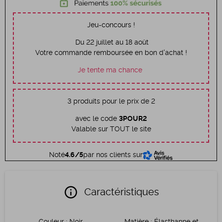
Jeu-concours !
Du 22 juillet au 18 août
Votre commande remboursée en bon d'achat !
Je tente ma chance
3 produits pour le prix de 2
avec le code
3POUR2
Valable sur TOUT le site
Noté
4.6/5
par nos clients sur
info
Caractéristiques
Couleur
:
Noir
Matière
:
Élasthanne et