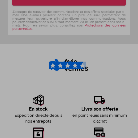
J'accepte de recevoir des communications et des offres spéciales par e-
mail. Nos e-mails peuvent contenir un pixel de suivi permettant de
mesurer leur ouverture afin d'améliorer nos communications. Vous
pourrez désactiver ce suivi à tout moment via le lien présent dans nos e-
mails. Pour en savoir plus, consultez nos
Protections des données
personnelles
.
4.6
/5
Livraison offerte
En stock
en point relais sans minimum
Expédition directe depuis
d'achat
nos entrepôts