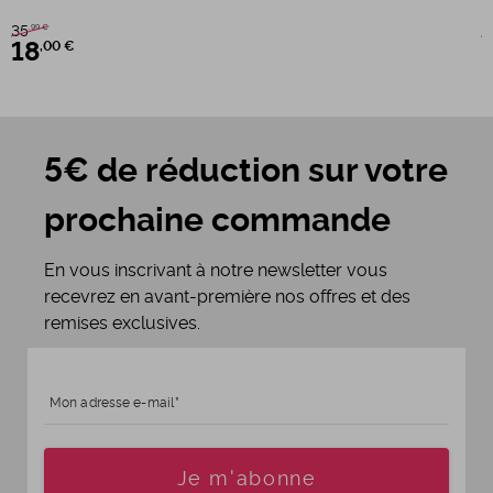
35
3
,99 €
18
,00 €
5€ de réduction sur votre
prochaine commande
En vous inscrivant à notre newsletter vous
recevrez en avant-première nos offres et des
remises exclusives.
Mon adresse e-mail
Age
Je m'abonne