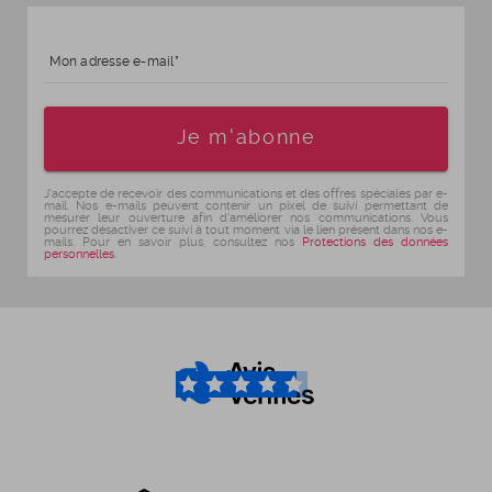
Mon adresse e-mail
Age
Je m'abonne
J'accepte de recevoir des communications et des offres spéciales par e-
mail. Nos e-mails peuvent contenir un pixel de suivi permettant de
mesurer leur ouverture afin d'améliorer nos communications. Vous
pourrez désactiver ce suivi à tout moment via le lien présent dans nos e-
mails. Pour en savoir plus, consultez nos
Protections des données
personnelles
.
4.6
/5