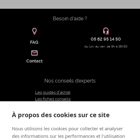
Besoin d'aide ?
05 82 95 14 50
FAQ
du lun. au ven. de 9h à 16h30
Contact
Nos conseils d’experts
Les guides d'achat
Les fiches conseils
Notre équipe d'experts
Le blog
À propos des cookies sur ce site
Charte éditoriale
Nous utilisons les cookies pour collecter et analyser
des informations sur les performances et l'utilisation
Restons connectés